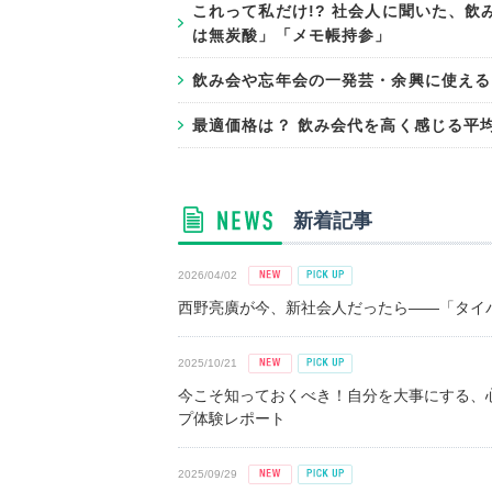
これって私だけ!? 社会人に聞いた、飲
は無炭酸」「メモ帳持参」
飲み会や忘年会の一発芸・余興に使える
最適価格は？ 飲み会代を高く感じる平均額
新着記事
2026/04/02
西野亮廣が今、新社会人だったら――「タイパ
2025/10/21
今こそ知っておくべき！自分を大事にする、
プ体験レポート
2025/09/29