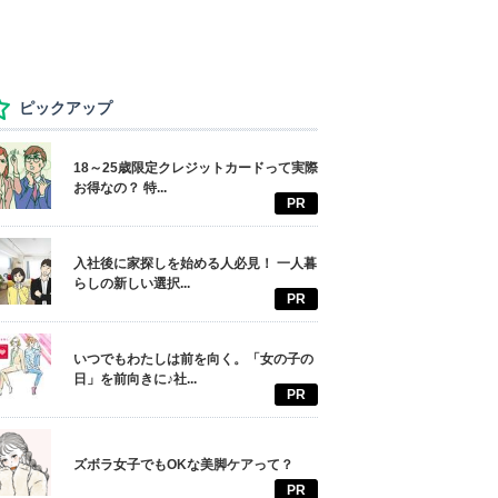
ピックアップ
18～25歳限定クレジットカードって実際
お得なの？ 特...
PR
入社後に家探しを始める人必見！ 一人暮
らしの新しい選択...
PR
いつでもわたしは前を向く。「女の子の
日」を前向きに♪社...
PR
ズボラ女子でもOKな美脚ケアって？
PR