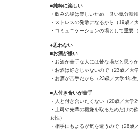
■純粋に楽しい
・飲みの場は楽しいため、良い気分転換
・ストレスの発散になるから（19歳／
・コミュニケーションの場として重要（
●思わない
■お酒が嫌い
・お酒が苦手な人には苦な場だと思うか
・お酒は好きじゃないので（23歳／大
・お酒が苦手だから（23歳／大学4年
■人付き合いが苦手
・人と付き合いたくない（20歳／大学
・上司や先輩の機嫌を取るためだけの飲
女性）
・相手にもよるが気を遣うので（26歳