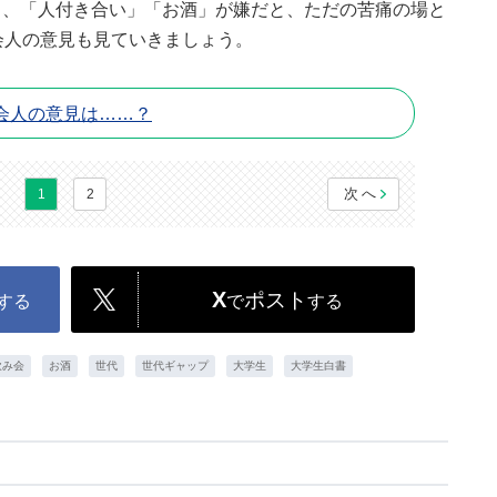
も、「人付き合い」「お酒」が嫌だと、ただの苦痛の場と
会人の意見も見ていきましょう。
会人の意見は……？
次へ
1
2
X
ポスト
する
で
する
飲み会
お酒
世代
世代ギャップ
大学生
大学生白書