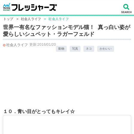
トップ
>
社会人ライフ
>
社会人ライフ
世界一有名なファッションモデル猫！ 真っ白い姿が
愛らしいシュペット・ラガーフェルド
更新:2016/01/20
社会人ライフ
動物
写真
ネコ
かわいい
１０．青い目がとってもキレイ☆