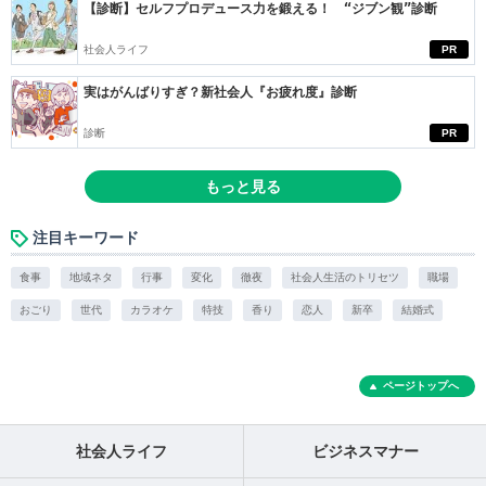
【診断】セルフプロデュース力を鍛える！ “ジブン観”診断
社会人ライフ
PR
実はがんばりすぎ？新社会人『お疲れ度』診断
診断
PR
もっと見る
注目キーワード
食事
地域ネタ
行事
変化
徹夜
社会人生活のトリセツ
職場
おごり
世代
カラオケ
特技
香り
恋人
新卒
結婚式
ページトップへ
社会人ライフ
ビジネスマナー