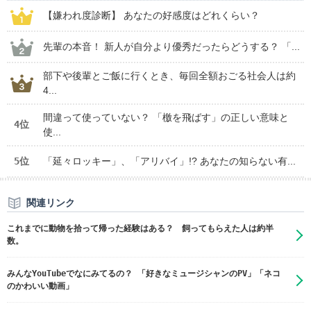
【嫌われ度診断】 あなたの好感度はどれくらい？
先輩の本音！ 新人が自分より優秀だったらどうする？ 「...
部下や後輩とご飯に行くとき、毎回全額おごる社会人は約
4...
間違って使っていない？ 「檄を飛ばす」の正しい意味と
4位
使...
5位
「延々ロッキー」、「アリバイ」!? あなたの知らない有...
関連リンク
これまでに動物を拾って帰った経験はある？ 飼ってもらえた人は約半
数。
みんなYouTubeでなにみてるの？ 「好きなミュージシャンのPV」「ネコ
のかわいい動画」