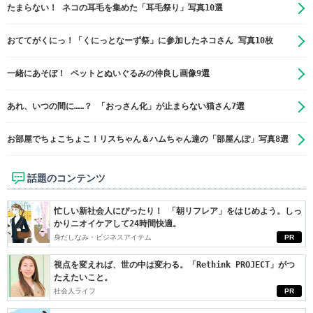
たまらない！ ネコの耳毛を集めた「耳毛祭り」写真10選
おててがくにっ！「くにっとなーず祭」に参加したネコさん 写真10枚
一緒にあそぼ！ ペットとぬいぐるみの仲良し画像9選
あれ、いつの間に……？ 「おっさん化」が止まらない猫さん7選
お部屋でちょこちょこ！リスちゃん＆ハムちゃん達の「部屋んぽ」写真8選
話題のコンテンツ
忙しい新社会人にぴったり！ 「朝リフレア」をはじめよう。しっ
かりニオイケアして24時間快適。
身だしなみ・ビジネスアイテム
PR
視点を変えれば、世の中は変わる。「Rethink PROJECT」がつ
たえたいこと。
社会人ライフ
PR