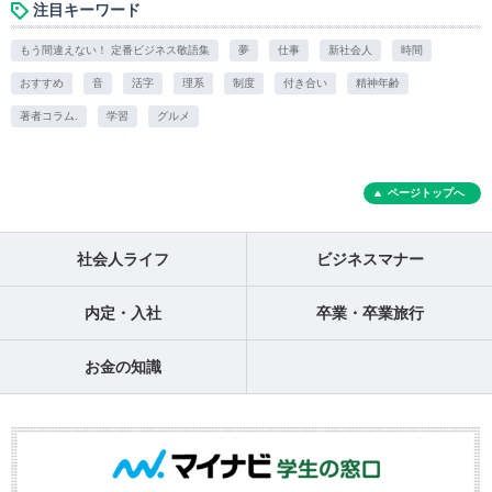
注目キーワード
もう間違えない！ 定番ビジネス敬語集
夢
仕事
新社会人
時間
おすすめ
音
活字
理系
制度
付き合い
精神年齢
著者コラム.
学習
グルメ
ページトップへ
社会人ライフ
ビジネスマナー
内定・入社
卒業・卒業旅行
お金の知識