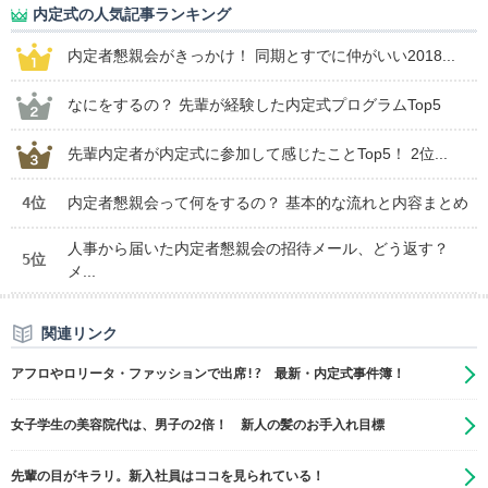
内定式の人気記事ランキング
内定者懇親会がきっかけ！ 同期とすでに仲がいい2018...
なにをするの？ 先輩が経験した内定式プログラムTop5
先輩内定者が内定式に参加して感じたことTop5！ 2位...
4位
内定者懇親会って何をするの？ 基本的な流れと内容まとめ
人事から届いた内定者懇親会の招待メール、どう返す？
5位
メ...
関連リンク
アフロやロリータ・ファッションで出席!? 最新・内定式事件簿！
女子学生の美容院代は、男子の2倍！ 新人の髪のお手入れ目標
先輩の目がキラリ。新入社員はココを見られている！