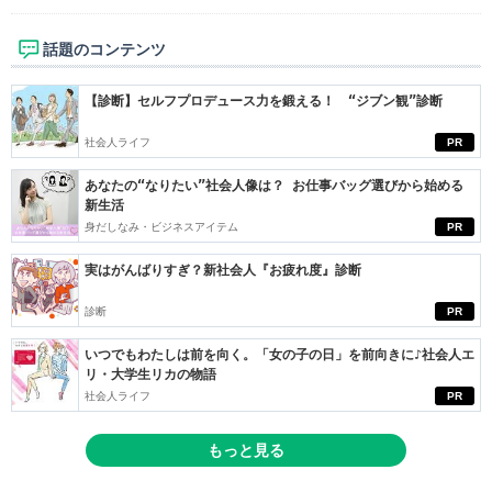
話題のコンテンツ
【診断】セルフプロデュース力を鍛える！ “ジブン観”診断
社会人ライフ
PR
あなたの“なりたい”社会人像は？ お仕事バッグ選びから始める
新生活
身だしなみ・ビジネスアイテム
PR
実はがんばりすぎ？新社会人『お疲れ度』診断
診断
PR
いつでもわたしは前を向く。「女の子の日」を前向きに♪社会人エ
リ・大学生リカの物語
社会人ライフ
PR
もっと見る