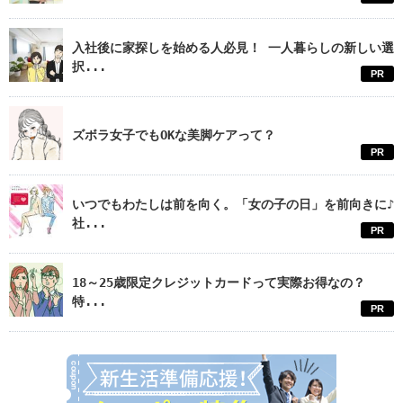
入社後に家探しを始める人必見！ 一人暮らしの新しい選
択...
PR
ズボラ女子でもOKな美脚ケアって？
PR
いつでもわたしは前を向く。「女の子の日」を前向きに♪
社...
PR
18～25歳限定クレジットカードって実際お得なの？
特...
PR