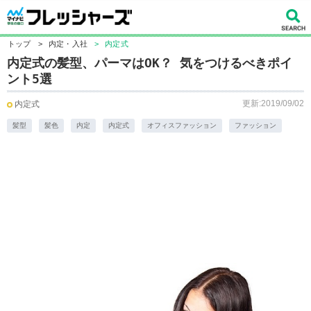
トップ
>
内定・入社
>
内定式
内定式の髪型、パーマはOK？ 気をつけるべきポイ
ント5選
更新:2019/09/02
内定式
髪型
髪色
内定
内定式
オフィスファッション
ファッション