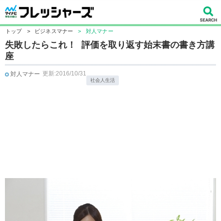
トップ
>
ビジネスマナー
>
対人マナー
失敗したらこれ！ 評価を取り返す始末書の書き方講
座
更新:2016/10/31
対人マナー
社会人生活