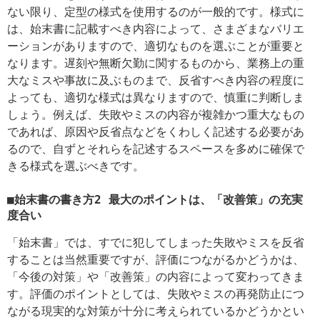
ない限り、定型の様式を使用するのが一般的です。様式に
は、始末書に記載すべき内容によって、さまざまなバリエ
ーションがありますので、適切なものを選ぶことが重要と
なります。遅刻や無断欠勤に関するものから、業務上の重
大なミスや事故に及ぶものまで、反省すべき内容の程度に
よっても、適切な様式は異なりますので、慎重に判断しま
しょう。例えば、失敗やミスの内容が複雑かつ重大なもの
であれば、原因や反省点などをくわしく記述する必要があ
るので、自ずとそれらを記述するスペースを多めに確保で
きる様式を選ぶべきです。
■
始末書の書き方2
最大のポイントは、「改善策」の充実
度合い
「始末書」では、すでに犯してしまった失敗やミスを反省
することは当然重要ですが、評価につながるかどうかは、
「今後の対策」や「改善策」の内容によって変わってきま
す。評価のポイントとしては、失敗やミスの再発防止につ
ながる現実的な対策が十分に考えられているかどうかとい