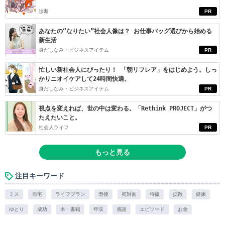
診断
PR
あなたの“なりたい”社会人像は？ お仕事バッグ選びから始める
新生活
身だしなみ・ビジネスアイテム
PR
忙しい新社会人にぴったり！ 「朝リフレア」をはじめよう。しっ
かりニオイケアして24時間快適。
身だしなみ・ビジネスアイテム
PR
視点を変えれば、世の中は変わる。「Rethink PROJECT」がつ
たえたいこと。
社会人ライフ
PR
もっと見る
注目キーワード
ミス
自宅
ライフプラン
老後
初対面
特撮
拡散
健康
ゆとり
成功
本・書籍
年収
感謝
エピソード
お金