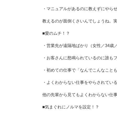
・マニュアルがあるのに教えずにやらせ
教えるのが面倒くさいんでしょうね。
■愛のムチ！？
・営業先が遠隔地ばかり（女性／34歳
・お客さんに怒鳴られているのに誰もフ
・初めての仕事で「なんでこんなことも
・よくわからない仕事をやらされている
他の先輩から見てもよくわからない仕
■気まぐれにノルマを設定！？