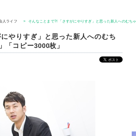
会人ライフ
>
そんなことまで?! 「さすがにやりすぎ」と思った新人へのむちゃ
すがにやりすぎ」と思った新人へのむち
「コピー3000枚」