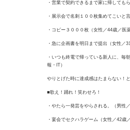
・営業で契約できるまで家に帰してもら
・展示会で名刺１００枚集めてこいと言
・コピー３０００枚（女性／44歳／医
・急に企画書を明日まで提出（女性／3
・いつも終電で帰っている新人に、毎朝
報・IT）
やりとげた時に達成感はたまらない！
■歌え！踊れ！笑わせろ！
・やたら一発芸をやらされる。（男性／
・宴会でセクハラゲーム（女性／42歳