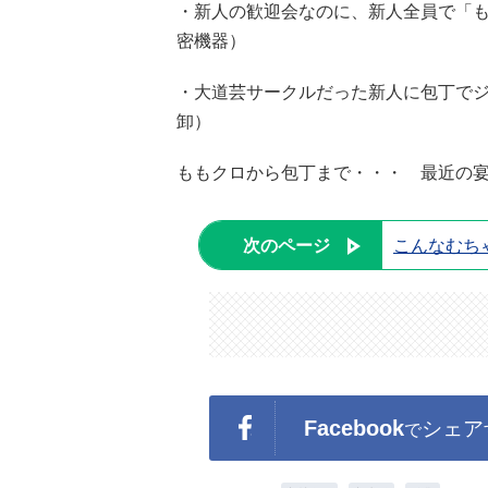
・新人の歓迎会なのに、新人全員で「も
密機器）
・大道芸サークルだった新人に包丁でジ
卸）
ももクロから包丁まで・・・ 最近の
次のページ
こんなむち
Facebook
シェア
で