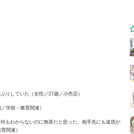
ぶりしていた（女性／27歳／小売店）
歳／学校・教育関連）
だ何もわからないのに無茶だと思った。相手先にも迷惑が
教育関連）