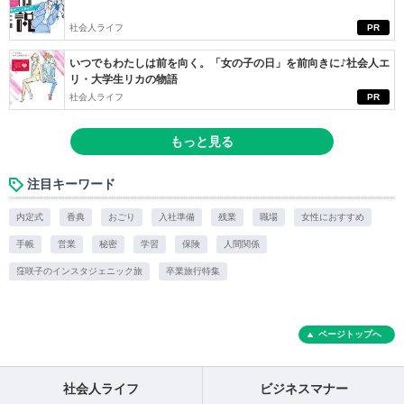
社会人ライフ
PR
いつでもわたしは前を向く。「女の子の日」を前向きに♪社会人エ
リ・大学生リカの物語
社会人ライフ
PR
もっと見る
注目キーワード
内定式
香典
おごり
入社準備
残業
職場
女性におすすめ
手帳
営業
秘密
学習
保険
人間関係
窪咲子のインスタジェニック旅
卒業旅行特集
ページトップへ
社会人ライフ
ビジネスマナー