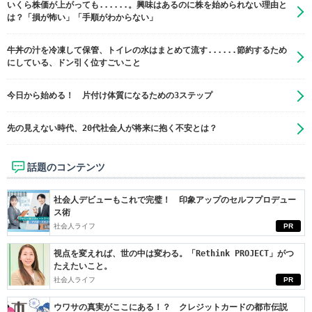
いくら株価が上がっても......。興味はあるのに株を始められない理由と
は？「損が怖い」「手順がわからない」
牛丼の汁を冷凍して保管、トイレの水はまとめて流す......節約するため
にしている、ドン引く位すごいこと
今日から始める！ 片付け体質になるための3ステップ
先の見えない時代、20代社会人が将来に抱く不安とは？
話題のコンテンツ
社会人デビューもこれで完璧！ 印象アップのセルフプロデュー
ス術
社会人ライフ
PR
視点を変えれば、世の中は変わる。「Rethink PROJECT」がつ
たえたいこと。
社会人ライフ
PR
ウワサの真実がここにある！？ クレジットカードの都市伝説