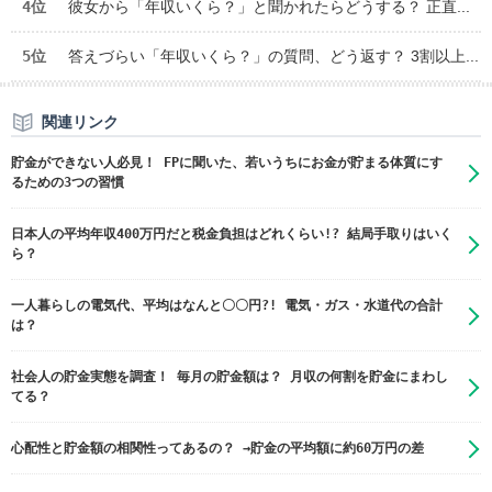
4位
彼女から「年収いくら？」と聞かれたらどうする？ 正直...
5位
答えづらい「年収いくら？」の質問、どう返す？ 3割以上...
関連リンク
貯金ができない人必見！ FPに聞いた、若いうちにお金が貯まる体質にす
るための3つの習慣
日本人の平均年収400万円だと税金負担はどれくらい!? 結局手取りはいく
ら？
一人暮らしの電気代、平均はなんと〇〇円?! 電気・ガス・水道代の合計
は？
社会人の貯金実態を調査！ 毎月の貯金額は？ 月収の何割を貯金にまわし
てる？
心配性と貯金額の相関性ってあるの？ →貯金の平均額に約60万円の差