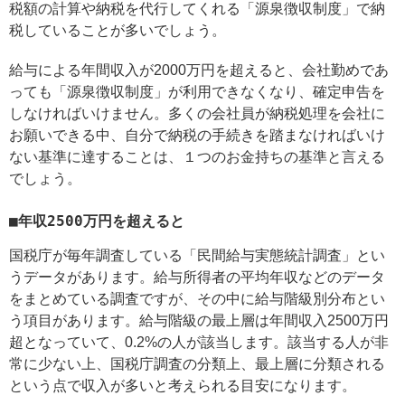
税額の計算や納税を代行してくれる「源泉徴収制度」で納
税していることが多いでしょう。
給与による年間収入が2000万円を超えると、会社勤めであ
っても「源泉徴収制度」が利用できなくなり、確定申告を
しなければいけません。多くの会社員が納税処理を会社に
お願いできる中、自分で納税の手続きを踏まなければいけ
ない基準に達することは、１つのお金持ちの基準と言える
でしょう。
■年収2500万円を超えると
国税庁が毎年調査している「民間給与実態統計調査」とい
うデータがあります。給与所得者の平均年収などのデータ
をまとめている調査ですが、その中に給与階級別分布とい
う項目があります。給与階級の最上層は年間収入2500万円
超となっていて、0.2%の人が該当します。該当する人が非
常に少ない上、国税庁調査の分類上、最上層に分類される
という点で収入が多いと考えられる目安になります。