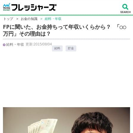
トップ
>
お金の知識
>
給料・年収
FPに聞いた、お金持ちって年収いくらから？ 「◯◯
万円」その理由は？
更新:2015/08/04
給料・年収
給料
貯金