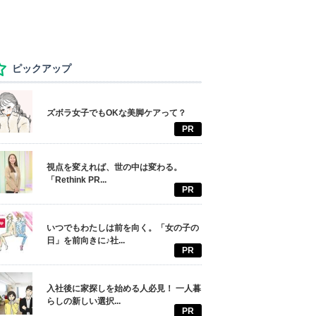
ピックアップ
ズボラ女子でもOKな美脚ケアって？
PR
視点を変えれば、世の中は変わる。
「Rethink PR...
PR
いつでもわたしは前を向く。「女の子の
日」を前向きに♪社...
PR
入社後に家探しを始める人必見！ 一人暮
らしの新しい選択...
PR