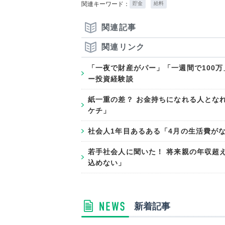
関連キーワード：
貯金
給料
関連記事
関連リンク
「一夜で財産がパー」「一週間で100万」
ー投資経験談
紙一重の差？ お金持ちになれる人とな
ケチ」
社会人1年目あるある「4月の生活費が
若手社会人に聞いた！ 将来親の年収超
込めない」
新着記事