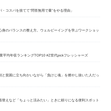
・コスパを捨てて“問答無用で量”をやる理由」
心身のバランスの整え方。ウェルビーイングを学ぶワークショッ
均年収ランキングTOP10 #Z世代pickフレッシャーズ
別と貧困に立ち向かいながら「負けじ魂」を燃やし抜いた人だっ
着替えなど「ちょっと涼みたい」ときに頼りになる便利スポット