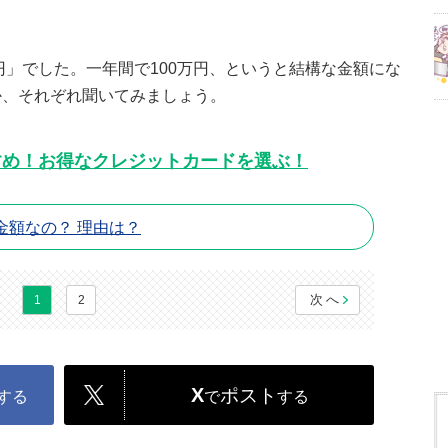
円」でした。一年間で100万円、というと結構な金額にな
か、それぞれ聞いてみましょう。
すめ！お得なクレジットカードを選ぶ！
金額なの？ 理由は？
次へ
1
2
X
ポスト
する
で
する