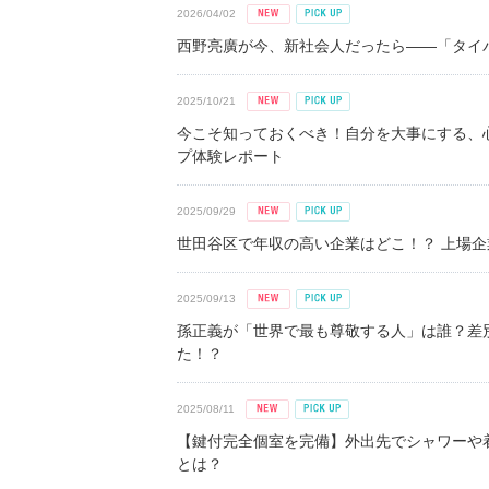
2026/04/02
西野亮廣が今、新社会人だったら――「タイパ
2025/10/21
今こそ知っておくべき！自分を大事にする、
プ体験レポート
2025/09/29
世田谷区で年収の高い企業はどこ！？ 上場企業平
2025/09/13
孫正義が「世界で最も尊敬する人」は誰？差
た！？
2025/08/11
【鍵付完全個室を完備】外出先でシャワーや
とは？