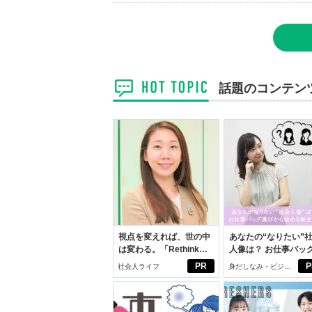
話題のコンテン
視点を変えれば、世の中
あなたの“なりたい”
は変わる。「Rethink
人像は？ お仕事バッ
PROJECT」がつたえた
びから始める新生活
PR
P
社会人ライフ
身だしなみ・ビジネ
いこと。
スアイテム