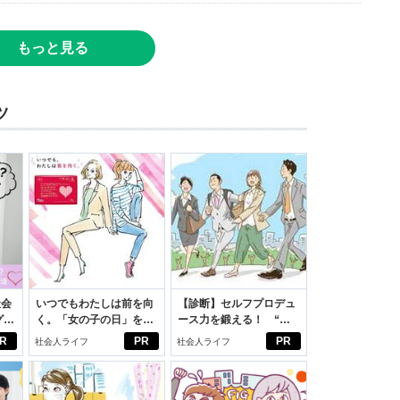
もっと見る
ツ
社会
いつでもわたしは前を向
【診断】セルフプロデュ
グ選
く。「女の子の日」を前
ース力を鍛える！ “ジ
向きに♪社会人エリ・大
ブン観”診断
R
PR
PR
社会人ライフ
社会人ライフ
学生リカの物語