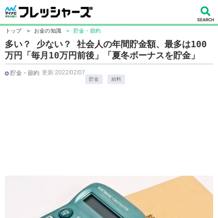
トップ
>
お金の知識
>
貯金・節約
多い？ 少ない？ 社会人の年間貯金額、最多は100
万円「毎月10万円前後」「夏冬ボーナスを貯金」
更新:2022/02/07
貯金・節約
貯金
給料