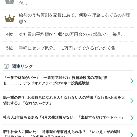
付...
給与のうち何割を家賃にあて、何割を貯金にあてるのが理
想？
4位
会社員の平均額!? 年収400万円台の人に聞いた、毎月...
5位
手軽にセレブ気分。「1万円」でできるぜいたく集
関連リンク
「一夜で財産がパー」「一週間で100万」投資経験者の7割が得
も......。デッドオアアライブのマネー投資経験談
紙一重の差？ お金持ちになれる人となれない人の特徴「なれる→お金を大
切にする」「なれない→ケチ」
社会人1年目あるある「4月の生活費がない」「出勤するだけでヘトヘト」
若手社会人に聞いた！ 将来親の年収超えられる？ 「いいえ」が約8割