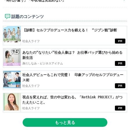
「時代が違う」「年収増は見込めない」
話題のコンテンツ
【診断】セルフプロデュース力を鍛える！ “ジブン観”診断
社会人ライフ
PR
あなたの“なりたい”社会人像は？ お仕事バッグ選びから始める
新生活
身だしなみ・ビジネスアイテム
PR
社会人デビューもこれで完璧！ 印象アップのセルフプロデュー
ス術
社会人ライフ
PR
視点を変えれば、世の中は変わる。「Rethink PROJECT」がつ
たえたいこと。
社会人ライフ
PR
もっと見る