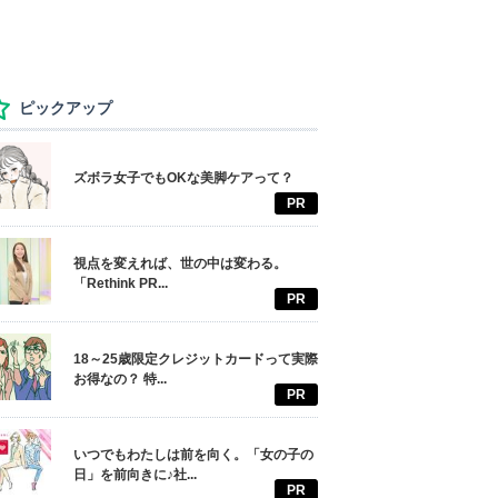
ピックアップ
ズボラ女子でもOKな美脚ケアって？
PR
視点を変えれば、世の中は変わる。
「Rethink PR...
PR
18～25歳限定クレジットカードって実際
お得なの？ 特...
PR
いつでもわたしは前を向く。「女の子の
日」を前向きに♪社...
PR