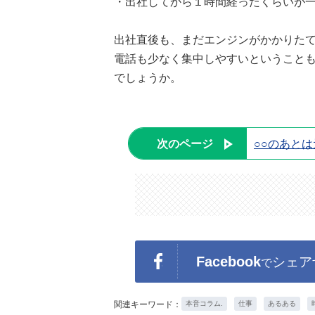
・出社してから１時間経ったくらいが一
出社直後も、まだエンジンがかかりた
電話も少なく集中しやすいということ
でしょうか。
次のページ
○○のあと
Facebook
シェア
で
関連キーワード：
本音コラム.
仕事
あるある