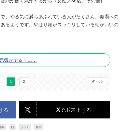
番頭が働く気がするから（女性／36歳／その他）
てで、やる気に満ちあふれている人がたくさん。職場への
もあるようです。やはり頭がスッキリしている朝がいいの
は元気がでる？……
次へ
1
2
X
ポスト
する
で
する
時間
朝
ランチ
集中