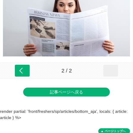
2 / 2
記事ページへ戻る
render partial: 'front/freshers/sp/articles/bottom_aja', locals: { article:
article } %>
ページトップへ