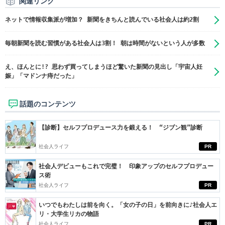
関連リンク
ネットで情報収集派が増加？ 新聞をきちんと読んでいる社会人は約2割
毎朝新聞を読む習慣がある社会人は3割！ 朝は時間がないという人が多数
え、ほんとに!? 思わず買ってしまうほど驚いた新聞の見出し「宇宙人妊
娠」「マドンナ痔だった」
話題のコンテンツ
【診断】セルフプロデュース力を鍛える！ “ジブン観”診断
社会人ライフ
PR
社会人デビューもこれで完璧！ 印象アップのセルフプロデュー
ス術
社会人ライフ
PR
いつでもわたしは前を向く。「女の子の日」を前向きに♪社会人エ
リ・大学生リカの物語
社会人ライフ
PR