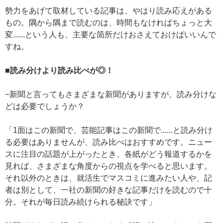
勢力をあげて取材している記事は、やはり読み応えがある
もの。隅から隅まで読むのは、時間もなければちょっと大
変......という人も、主要な箇所だけおさえておけばいいんで
すね。
■読み分けより読み比べが◎！
−新聞と言ってもさまざまな新聞がありますが、読み分けな
どは必要でしょうか？
「1面はこの新聞で、芸能記事はこの新聞で......と読み分け
る必要はありませんが、読み比べはおすすめです。ニュー
スに注目の話題が上がったとき、各紙がどう報道するかを
見れば、さまざまな角度からの視点を学べると思います。
それ以外のときは、就活生でマスコミに進みたい人や、記
者は別として、一社の新聞の好きな記事だけを読むので十
分。それが毎日読み続けられる秘訣です」