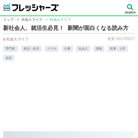
トップ
>
社会人ライフ
>
社会人ライフ
新社会人、就活生必見！ 新聞が面白くなる読み方
更新:2017/05/17
社会人ライフ
専門家.
政治・経済
スマホ
仕事
社会人
情報
先輩・上司
会話