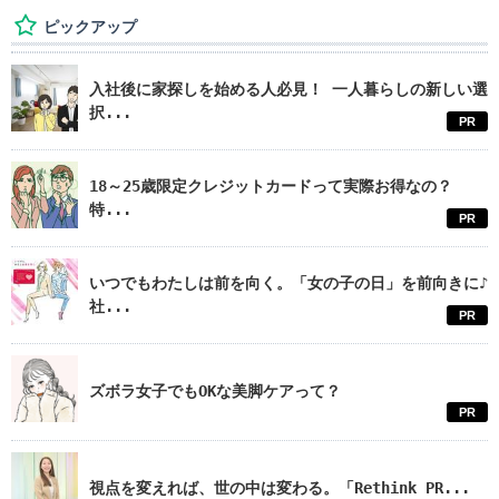
ピックアップ
入社後に家探しを始める人必見！ 一人暮らしの新しい選
択...
PR
18～25歳限定クレジットカードって実際お得なの？
特...
PR
いつでもわたしは前を向く。「女の子の日」を前向きに♪
社...
PR
ズボラ女子でもOKな美脚ケアって？
PR
視点を変えれば、世の中は変わる。「Rethink PR...