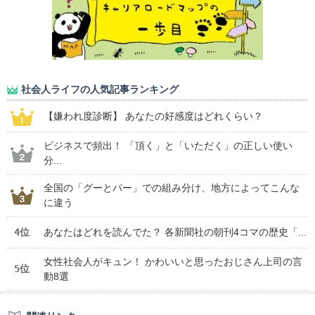
社会人ライフの人気記事ランキング
【嫌われ度診断】 あなたの好感度はどれくらい？
ビジネスで頻出！ 「頂く」と「いただく」の正しい使い
分...
全国の「グーとパー」での組み分け、地方によってこんな
に違う
4位
あなたはどれを読んでた？ 各新聞社の朝刊4コマの歴史「...
女性社会人がキュン！ かわいいと思ったおじさん上司の言
5位
動8選