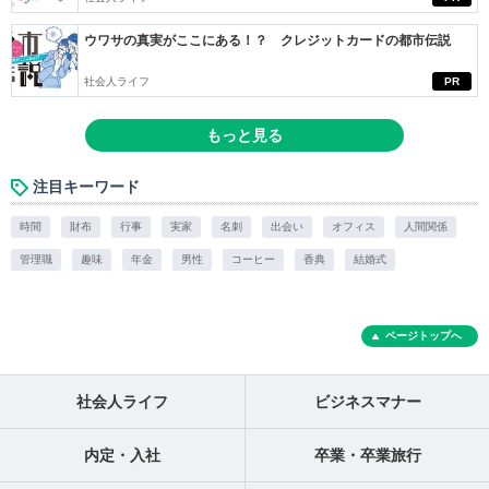
ウワサの真実がここにある！？ クレジットカードの都市伝説
社会人ライフ
PR
もっと見る
注目キーワード
時間
財布
行事
実家
名刺
出会い
オフィス
人間関係
管理職
趣味
年金
男性
コーヒー
香典
結婚式
ページトップへ
社会人ライフ
ビジネスマナー
内定・入社
卒業・卒業旅行