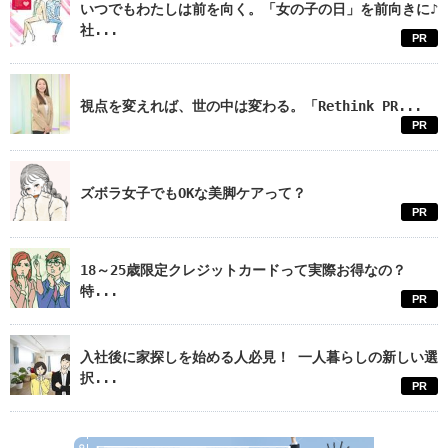
いつでもわたしは前を向く。「女の子の日」を前向きに♪
社...
PR
視点を変えれば、世の中は変わる。「Rethink PR...
PR
ズボラ女子でもOKな美脚ケアって？
PR
18～25歳限定クレジットカードって実際お得なの？
特...
PR
入社後に家探しを始める人必見！ 一人暮らしの新しい選
択...
PR