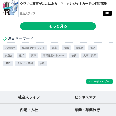
ウワサの真実がここにある！？ クレジットカードの都市伝説
社会人ライフ
PR
もっと見る
注目キーワード
体調管理
金融業界のトレンド
電車
掃除
電気代
電話
歓迎会
服装
実家
卒業旅行特集2016
彼氏
人事・採用
LINE
テレビ・芸能
手紙
ページトップへ
社会人ライフ
ビジネスマナー
内定・入社
卒業・卒業旅行