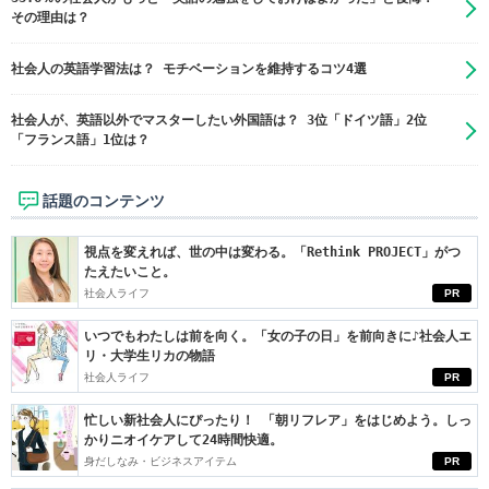
その理由は？
社会人の英語学習法は？ モチベーションを維持するコツ4選
社会人が、英語以外でマスターしたい外国語は？ 3位「ドイツ語」2位
「フランス語」1位は？
話題のコンテンツ
視点を変えれば、世の中は変わる。「Rethink PROJECT」がつ
たえたいこと。
社会人ライフ
PR
いつでもわたしは前を向く。「女の子の日」を前向きに♪社会人エ
リ・大学生リカの物語
社会人ライフ
PR
忙しい新社会人にぴったり！ 「朝リフレア」をはじめよう。しっ
かりニオイケアして24時間快適。
身だしなみ・ビジネスアイテム
PR