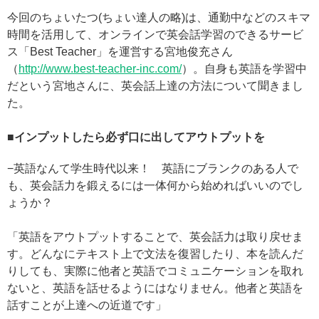
今回のちょいたつ(ちょい達人の略)は、通勤中などのスキマ
時間を活用して、オンラインで英会話学習のできるサービ
ス「Best Teacher」を運営する宮地俊充さん
（
http://www.best-teacher-inc.com/
）。自身も英語を学習中
だという宮地さんに、英会話上達の方法について聞きまし
た。
■インプットしたら必ず口に出してアウトプットを
−英語なんて学生時代以来！ 英語にブランクのある人で
も、英会話力を鍛えるには一体何から始めればいいのでし
ょうか？
「英語をアウトプットすることで、英会話力は取り戻せま
す。どんなにテキスト上で文法を復習したり、本を読んだ
りしても、実際に他者と英語でコミュニケーションを取れ
ないと、英語を話せるようにはなりません。他者と英語を
話すことが上達への近道です」