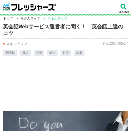
トップ
>
社会人ライフ
>
スキルアップ
英会話Webサービス運営者に聞く！ 英会話上達の
コツ
更新:2017/05/17
スキルアップ
専門家.
英語
会話
勉強
外国
読書