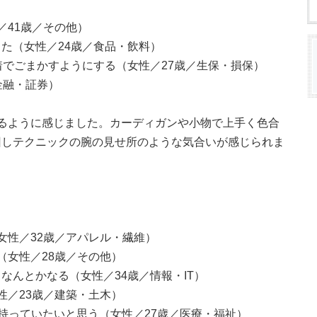
／41歳／その他）
た（女性／24歳／食品・飲料）
着でごまかすようにする（女性／27歳／生保・損保）
金融・証券）
るように感じました。カーディガンや小物で上手く色合
回しテクニックの腕の見せ所のような気合いが感じられま
女性／32歳／アパレル・繊維）
（女性／28歳／その他）
なんとかなる（女性／34歳／情報・IT）
性／23歳／建築・土木）
着持っていたいと思う（女性／27歳／医療・福祉）