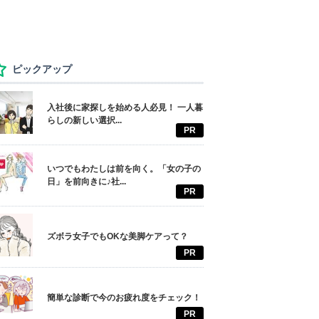
ピックアップ
入社後に家探しを始める人必見！ 一人暮
らしの新しい選択...
PR
いつでもわたしは前を向く。「女の子の
日」を前向きに♪社...
PR
ズボラ女子でもOKな美脚ケアって？
PR
簡単な診断で今のお疲れ度をチェック！
PR