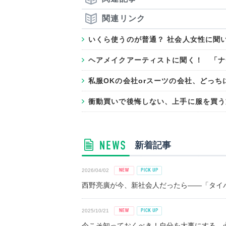
関連リンク
いくら使うのが普通？ 社会人女性に聞
ヘアメイクアーティストに聞く！ 「ナ
私服OKの会社orスーツの会社、どっち
衝動買いで後悔しない、上手に服を買う
新着記事
2026/04/02
西野亮廣が今、新社会人だったら――「タイパ
2025/10/21
今こそ知っておくべき！自分を大事にする、