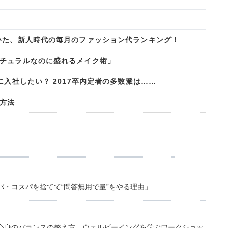
いた、新人時代の毎月のファッション代ランキング！
チュラルなのに盛れるメイク術」
に入社したい？ 2017卒内定者の多数派は……
方法
・コスパを捨てて“問答無用で量”をやる理由」
心身のバランスの整え方。ウェルビーイングを学ぶワークショッ