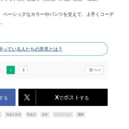
。ベーシックなカラーやパンツを交えて、上手くコーデ
た。
持っている人たちの意見とは？
次へ
1
2
X
ポスト
する
で
する
社会人生活
社会人
女性
ファッション
通勤