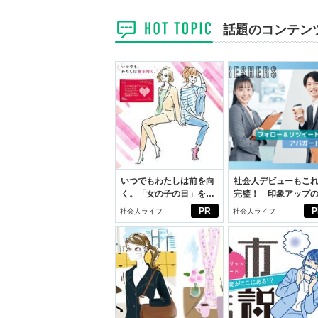
話題のコンテン
いつでもわたしは前を向
社会人デビューもこ
く。「女の子の日」を前
完璧！ 印象アップ
向きに♪社会人エリ・大
ルフプロデュース術
PR
P
社会人ライフ
社会人ライフ
学生リカの物語