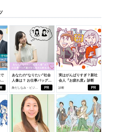
ツ
れで
あなたの“なりたい”社会
実はがんばりすぎ？新社
のセ
人像は？ お仕事バッグ選
会人『お疲れ度』診断
びから始める新生活
R
PR
PR
身だしなみ・ビジネ
診断
スアイテム