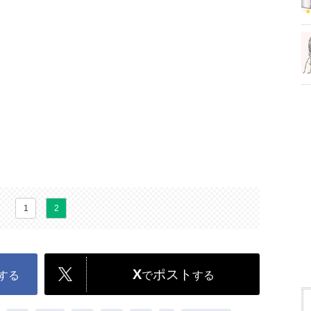
1
2
X
ポスト
する
で
する