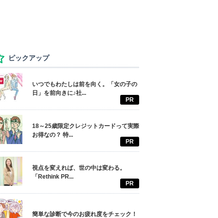
ピックアップ
いつでもわたしは前を向く。「女の子の
日」を前向きに♪社...
PR
18～25歳限定クレジットカードって実際
お得なの？ 特...
PR
視点を変えれば、世の中は変わる。
「Rethink PR...
PR
簡単な診断で今のお疲れ度をチェック！