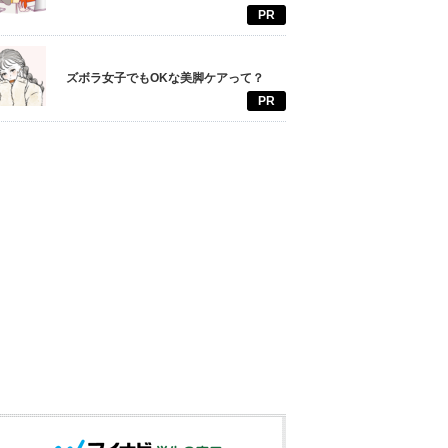
PR
ズボラ女子でもOKな美脚ケアって？
PR