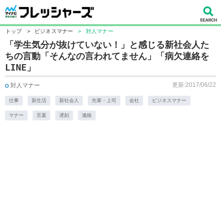
トップ
>
ビジネスマナー
>
対人マナー
「学生気分が抜けていない！」と感じる新社会人た
ちの言動「そんなの言われてません」「病欠連絡を
LINE」
更新:2017/06/22
対人マナー
仕事
新生活
新社会人
先輩・上司
会社
ビジネスマナー
マナー
言葉
遅刻
連絡