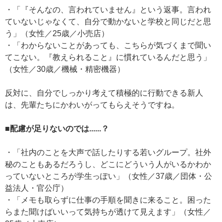
・「『そんなの、言われていません』という返事。言われ
ていないじゃなくて、自分で動かないと学校と同じだと思
う」（女性／25歳／小売店）
・「わからないことがあっても、こちらが気づくまで聞い
てこない。『教えられること』に慣れているんだと思う」
（女性／30歳／機械・精密機器）
反対に、自分でしっかり考えて積極的に行動できる新人
は、先輩たちにかわいがってもらえそうですね。
■配慮が足りないのでは......？
・「社内のことを大声で話したりする若いグループ。社外
秘のこともあるだろうし、どこにどういう人がいるかわか
っていないところが学生っぽい」（女性／37歳／団体・公
益法人・官公庁）
・「メモも取らずに仕事の手順を聞きに来ること。困った
らまた聞けばいいって気持ちが透けて見えます」（女性／