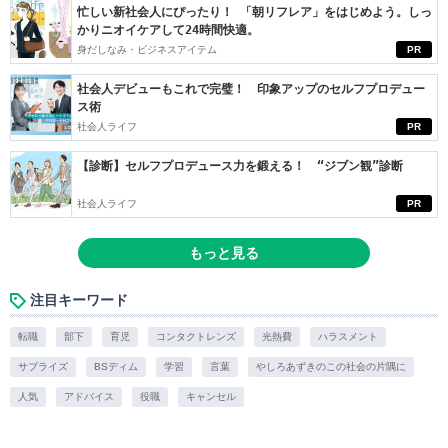
忙しい新社会人にぴったり！ 「朝リフレア」をはじめよう。しっ
かりニオイケアして24時間快適。
身だしなみ・ビジネスアイテム
PR
社会人デビューもこれで完璧！ 印象アップのセルフプロデュー
ス術
社会人ライフ
PR
【診断】セルフプロデュース力を鍛える！ “ジブン観”診断
社会人ライフ
PR
もっと見る
注目キーワード
転職
部下
育児
コンタクトレンズ
光熱費
ハラスメント
サプライズ
BSディム
学習
言葉
やしろあずきのこの社会の片隅に
人気
アドバイス
役職
キャンセル