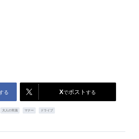
X
ポスト
する
で
する
大人の常識
マナー
ドライブ