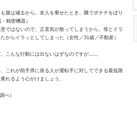
ても腹は減るから。友人を乗せたとき、隣でポテチをぼり
械・精密機器）
得意ではないので、正直気が散ってしまうから。母とドラ
たからイラッとしてしまった（女性／31歳／不動産）
こんな行動には出ないはずなのですが......。
い、これが助手席に座る人が運転手に対してできる最低限
に乗れるよう心がけましょう。
ズ調べ）