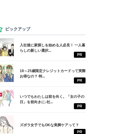
ピックアップ
入社後に家探しを始める人必見！ 一人暮
らしの新しい選択...
PR
18～25歳限定クレジットカードって実際
お得なの？ 特...
PR
いつでもわたしは前を向く。「女の子の
日」を前向きに♪社...
PR
ズボラ女子でもOKな美脚ケアって？
PR