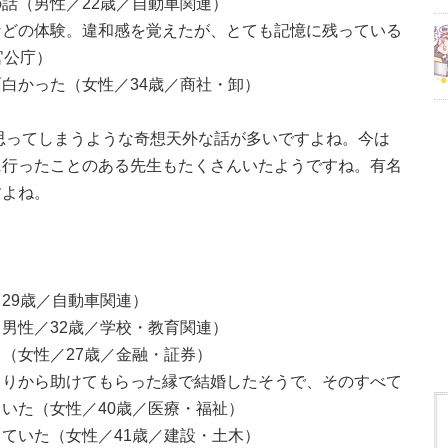
話（男性／22歳／自動車関連）
などの体験。違和感を覚えたが、とても記憶に残っている
官公庁）
白かった（女性／34歳／商社・卸）
思ってしまうような奇想天外な話が多いですよね。今は
に行ったことのある先生もたくさんいたようですね。有名
すよね。
29歳／自動車関連）
男性／32歳／学校・教育関連）
（女性／27歳／金融・証券）
くりから助けてもらった縁で結婚したそうで、そのすべて
いた（女性／40歳／医療・福祉）
ていた（女性／41歳／建設・土木）