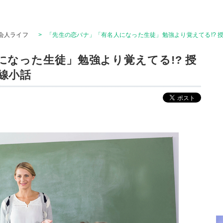
会人ライフ
>
「先生の恋バナ」「有名人になった生徒」勉強より覚えてる!? 
なった生徒」勉強より覚えてる!? 授
線小話