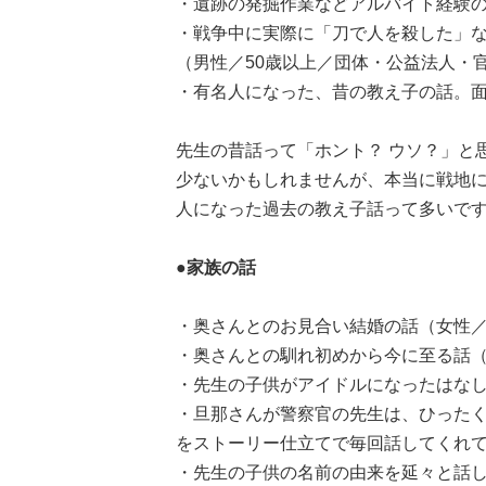
・遺跡の発掘作業などアルバイト経験の
・戦争中に実際に「刀で人を殺した」
（男性／50歳以上／団体・公益法人・
・有名人になった、昔の教え子の話。面
先生の昔話って「ホント？ ウソ？」と
少ないかもしれませんが、本当に戦地
人になった過去の教え子話って多いで
●家族の話
・奥さんとのお見合い結婚の話（女性／
・奥さんとの馴れ初めから今に至る話（
・先生の子供がアイドルになったはなし
・旦那さんが警察官の先生は、ひった
をストーリー仕立てで毎回話してくれて
・先生の子供の名前の由来を延々と話し