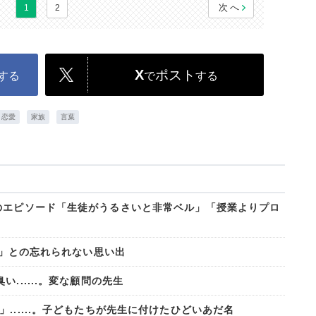
次へ
1
2
X
ポスト
する
で
する
恋愛
家族
言葉
のエピソード「生徒がうるさいと非常ベル」「授業よりプロ
先生」との忘れられない思い出
......。変な顧問の先生
......。子どもたちが先生に付けたひどいあだ名