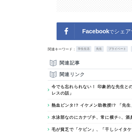
Facebook
シェア
で
関連キーワード：
学生生活
先生
プライベート
関連記事
関連リンク
今でも忘れられない！ 印象的な先生と
レスの話」
熱血ビンタ!? イケメン助教授!? 「
水泳部なのにカナヅチ、常に横チ○、酒臭い
毛が貧乏で「ケビン」、「干しシイタケ」