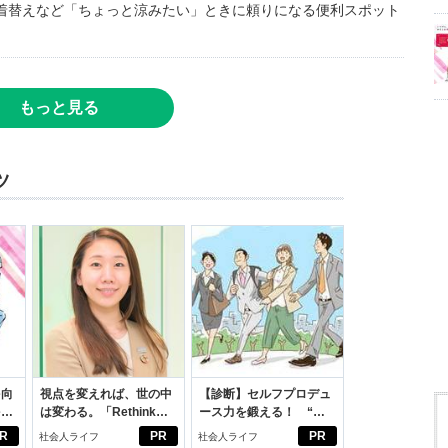
着替えなど「ちょっと涼みたい」ときに頼りになる便利スポット
もっと見る
ツ
を向
視点を変えれば、世の中
【診断】セルフプロデュ
を前
は変わる。「Rethink
ース力を鍛える！ “ジ
大
PROJECT」がつたえた
ブン観”診断
R
PR
PR
社会人ライフ
社会人ライフ