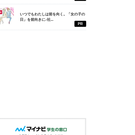
いつでもわたしは前を向く。「女の子の
日」を前向きに♪社...
PR