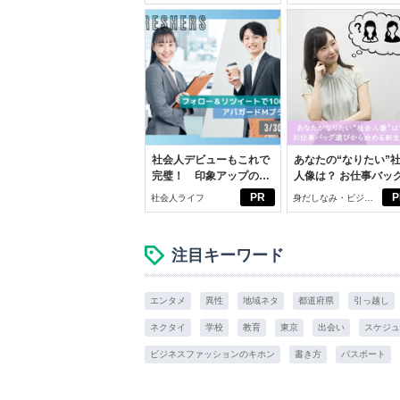
学生リカの物語
社会人デビューもこれで
あなたの“なりたい”
完璧！ 印象アップのセ
人像は？ お仕事バッ
ルフプロデュース術
びから始める新生活
PR
P
社会人ライフ
身だしなみ・ビジネ
スアイテム
注目キーワード
エンタメ
異性
地域ネタ
都道府県
引っ越し
ネクタイ
学校
教育
東京
出会い
スケジュ
ビジネスファッションのキホン
書き方
パスポート