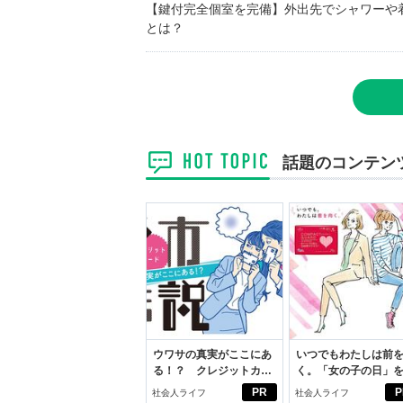
【鍵付完全個室を完備】外出先でシャワーや
とは？
話題のコンテン
ウワサの真実がここにあ
いつでもわたしは前
る！？ クレジットカー
く。「女の子の日」
ドの都市伝説
向きに♪社会人エリ・
PR
P
社会人ライフ
社会人ライフ