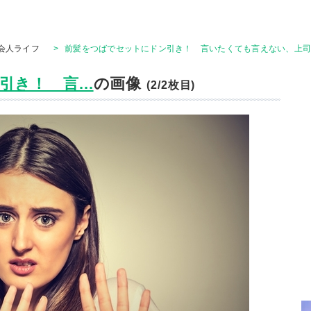
会人ライフ
>
前髪をつばでセットにドン引き！ 言いたくても言えない、上司
き！ 言...
の画像
(2/2枚目)