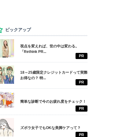
ピックアップ
視点を変えれば、世の中は変わる。
「Rethink PR...
PR
18～25歳限定クレジットカードって実際
お得なの？ 特...
PR
簡単な診断で今のお疲れ度をチェック！
PR
ズボラ女子でもOKな美脚ケアって？
PR