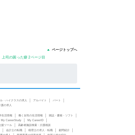
ページトップへ
上司の困った癖 2ページ目
ル・ハイクラスの求人
アルバイト
パート
介護の求人
学生活情報
働く女性の生活情報
雑誌・書籍・ソフト
My CareerStudy
My CareerID
支援ツール
高齢者施設検索・介護相談
会計士の転職
税理士の求人・転職
顧問紹介