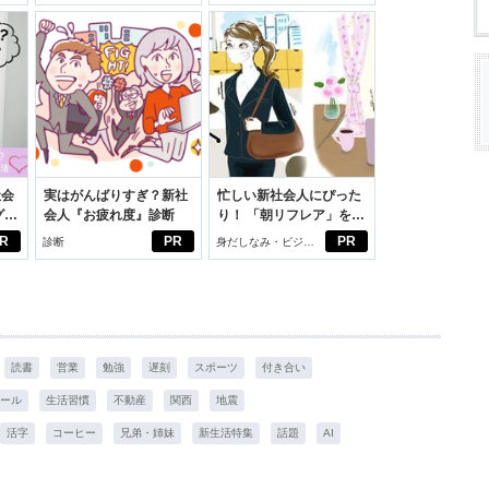
いこと。
社会
実はがんばりすぎ？新社
忙しい新社会人にぴった
グ選
会人『お疲れ度』診断
り！ 「朝リフレア」をは
じめよう。しっかりニオ
R
PR
PR
診断
身だしなみ・ビジネ
イケアして24時間快適。
スアイテム
読書
営業
勉強
遅刻
スポーツ
付き合い
ール
生活習慣
不動産
関西
地震
活字
コーヒー
兄弟・姉妹
新生活特集
話題
AI