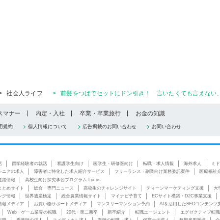
>
社会人ライフ
>
前髪をつばでセットにドン引き！ 言いたくても言えない、
スマナー
内定・入社
卒業・卒業旅行
お金の知識
用規約
個人情報について
広告掲載のお問い合わせ
お問い合わせ
活
留学経験者の就活
看護学生向け
医学生・研修医向け
転職・求人情報
海外求人
ミド
シニアの求人
障害者に特化した求人紹介サービス
フリーランス・副業向け業務委託案件
医療福祉
進路情報
高校生向け探究学習プログラム Locus
まとめサイト
総合・専門ニュース
高校生のチャレンジサイト
ティーンマーケティング支援
大
ング情報
世界遺産検定
総合農業情報サイト
マイナビ子育て
ECサイト構築・D2C事業支援
情報メディア
お買い物サポートメディア
マンスリーマンション予約
AIを活用したSEOコンテンツ
Web・ゲーム業界の転職
20代・第二新卒
新卒紹介
転職エージェント
エグゼクティブ転職