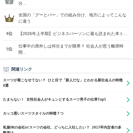
分...
全国の「グーとパー」での組み分け、地方によってこんな
に違う
4位
【2026年上半期】ビジネスパーソンに最も読まれた本ト...
仕事中の席外しは何分までが限界？ 社会人が思う離席時
5位
間...
関連リンク
スーツが着こなせてない？ ひと目で「新人だな」とわかる新社会人の特徴
8選
たまらない！ 女性社会人がキュンとするスーツ男子の仕草Top5
カッコ悪いスーツスタイルの特徴７つ
私服OKの会社orスーツの会社、どっちに入社したい？ 2017卒内定者の多
数派は……