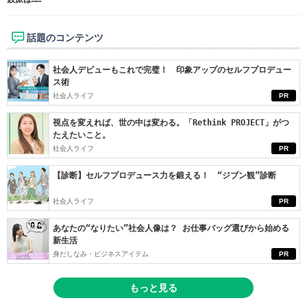
話題のコンテンツ
社会人デビューもこれで完璧！ 印象アップのセルフプロデュー
ス術
社会人ライフ
PR
視点を変えれば、世の中は変わる。「Rethink PROJECT」がつ
たえたいこと。
社会人ライフ
PR
【診断】セルフプロデュース力を鍛える！ “ジブン観”診断
社会人ライフ
PR
あなたの“なりたい”社会人像は？ お仕事バッグ選びから始める
新生活
身だしなみ・ビジネスアイテム
PR
もっと見る