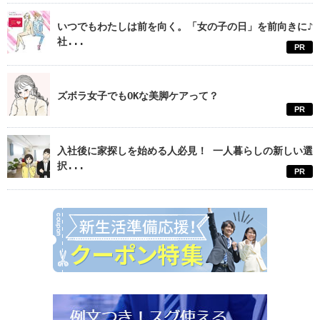
いつでもわたしは前を向く。「女の子の日」を前向きに♪
社...
PR
ズボラ女子でもOKな美脚ケアって？
PR
入社後に家探しを始める人必見！ 一人暮らしの新しい選
択...
PR