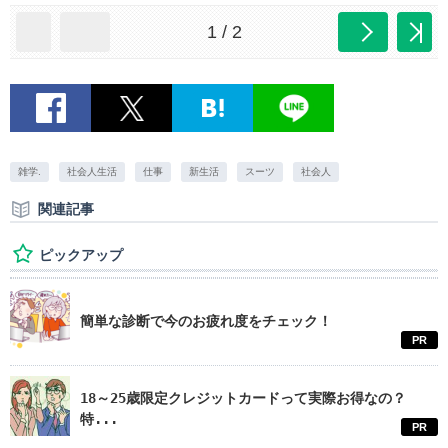
1 / 2
雑学.
社会人生活
仕事
新生活
スーツ
社会人
関連記事
ピックアップ
簡単な診断で今のお疲れ度をチェック！
PR
18～25歳限定クレジットカードって実際お得なの？
特...
PR