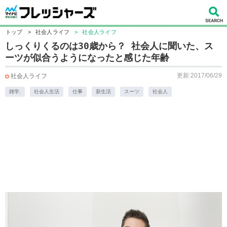
トップ
>
社会人ライフ
>
社会人ライフ
しっくりくるのは30歳から？ 社会人に聞いた、ス
ーツが似合うようになったと感じた年齢
更新:2017/06/29
社会人ライフ
雑学.
社会人生活
仕事
新生活
スーツ
社会人