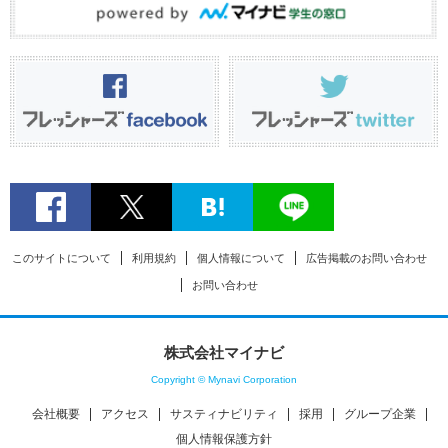
このサイトについて
利用規約
個人情報について
広告掲載のお問い合わせ
お問い合わせ
株式会社マイナビ
Copyright © Mynavi Corporation
会社概要
アクセス
サスティナビリティ
採用
グループ企業
個人情報保護方針