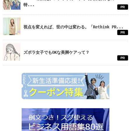
特...
PR
視点を変えれば、世の中は変わる。「Rethink PR...
PR
ズボラ女子でもOKな美脚ケアって？
PR