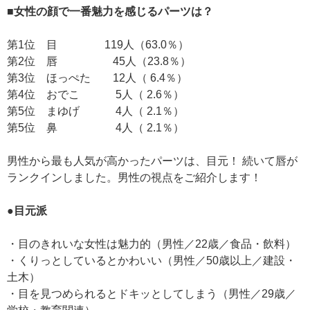
■女性の顔で一番魅力を感じるパーツは？
第1位 目 119人（63.0％）
第2位 唇 45人（23.8％）
第3位 ほっぺた 12人（ 6.4％）
第4位 おでこ 5人（ 2.6％）
第5位 まゆげ 4人（ 2.1％）
第5位 鼻 4人（ 2.1％）
男性から最も人気が高かったパーツは、目元！ 続いて唇が
ランクインしました。男性の視点をご紹介します！
●目元派
・目のきれいな女性は魅力的（男性／22歳／食品・飲料）
・くりっとしているとかわいい（男性／50歳以上／建設・
土木）
・目を見つめられるとドキッとしてしまう（男性／29歳／