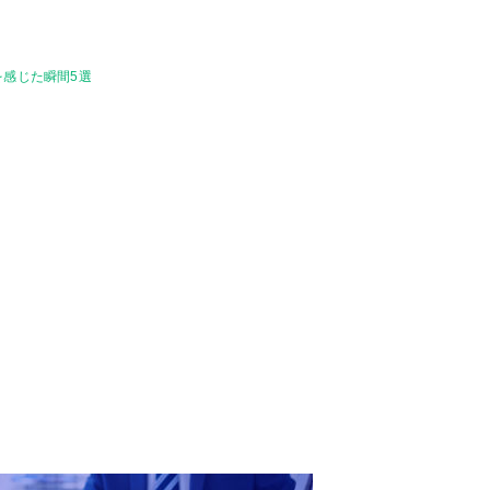
を感じた瞬間5選