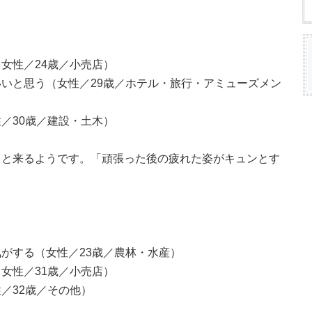
女性／24歳／小売店）
いと思う（女性／29歳／ホテル・旅行・アミューズメン
／30歳／建設・土木）
ッと来るようです。「頑張った後の疲れた姿がキュンとす
がする（女性／23歳／農林・水産）
女性／31歳／小売店）
／32歳／その他）