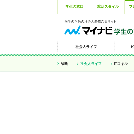
学生の窓口
就活スタイル
フ
診断
社会人ライフ
ITスキル