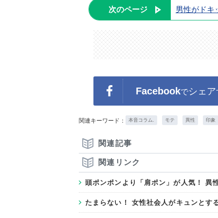
次のページ
男性がドキ
Facebook
シェア
で
関連キーワード：
本音コラム.
モテ
異性
印象
関連記事
関連リンク
頭ポンポンより「肩ポン」が人気！ 異
たまらない！ 女性社会人がキュンとする