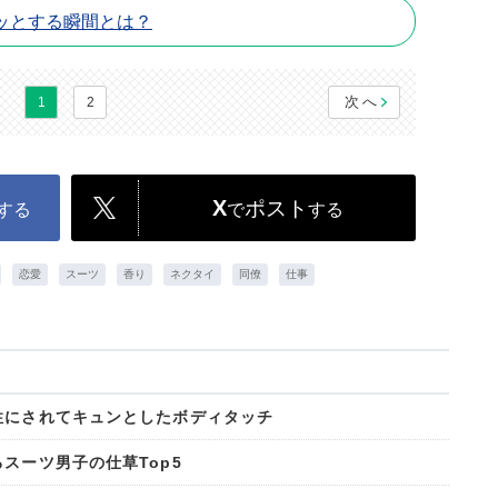
ッとする瞬間とは？
次へ
1
2
X
ポスト
する
で
する
恋愛
スーツ
香り
ネクタイ
同僚
仕事
性にされてキュンとしたボディタッチ
スーツ男子の仕草Top5