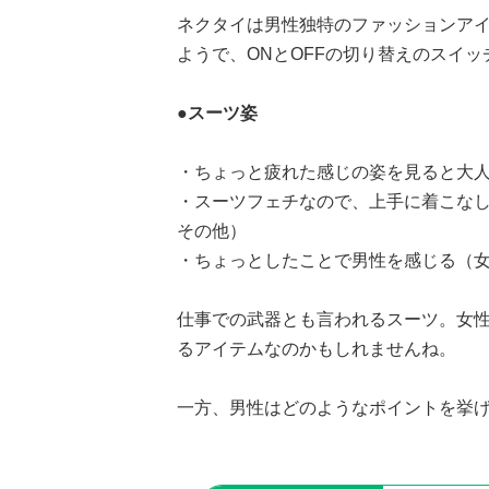
ネクタイは男性独特のファッションア
ようで、ONとOFFの切り替えのスイ
●スーツ姿
・ちょっと疲れた感じの姿を見ると大人
・スーツフェチなので、上手に着こなし
その他）
・ちょっとしたことで男性を感じる（女
仕事での武器とも言われるスーツ。女
るアイテムなのかもしれませんね。
一方、男性はどのようなポイントを挙