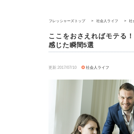
フレッシャーズトップ
>
社会人ライフ
>
社
ここをおさえればモテる！
感じた瞬間5選
更新:2017/07/10
社会人ライフ