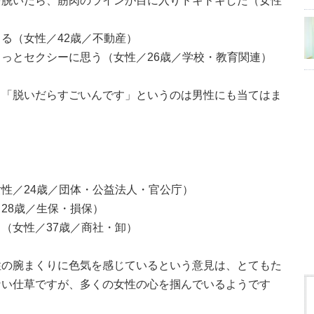
を脱いだら、筋肉のラインが目に入りドキドキした（女性
る（女性／42歳／不動産）
っとセクシーに思う（女性／26歳／学校・教育関連）
。「脱いだらすごいんです」というのは男性にも当てはま
性／24歳／団体・公益法人・官公庁）
28歳／生保・損保）
（女性／37歳／商社・卸）
性の腕まくりに色気を感じているという意見は、とてもた
ない仕草ですが、多くの女性の心を掴んでいるようです