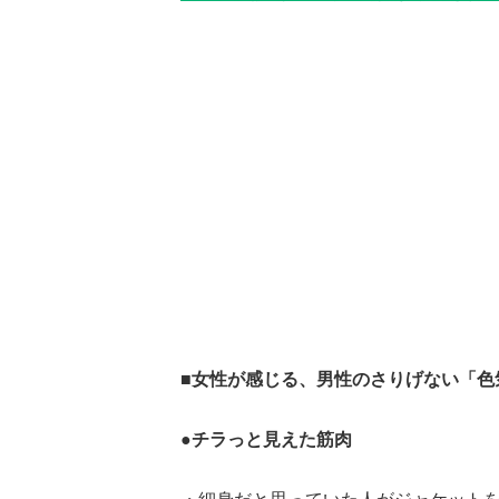
■女性が感じる、男性のさりげない「色
●チラっと見えた筋肉