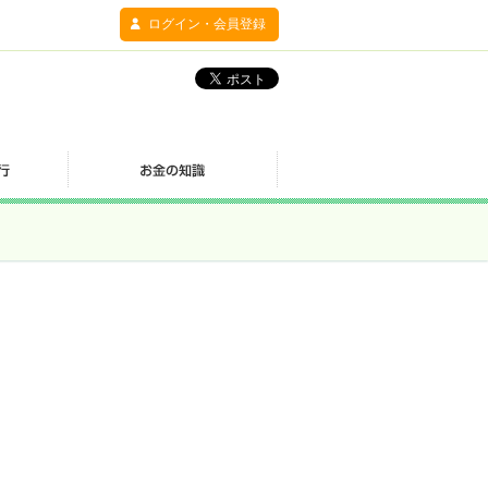
ログイン・会員登録