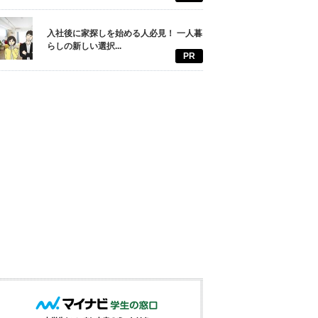
入社後に家探しを始める人必見！ 一人暮
らしの新しい選択...
PR