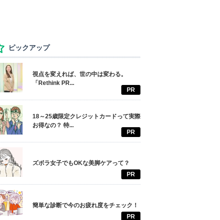
ピックアップ
視点を変えれば、世の中は変わる。
「Rethink PR...
PR
18～25歳限定クレジットカードって実際
お得なの？ 特...
PR
ズボラ女子でもOKな美脚ケアって？
PR
簡単な診断で今のお疲れ度をチェック！
PR