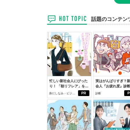
話題のコンテン
忙しい新社会人にぴった
実はがんばりすぎ？
り！ 「朝リフレア」をは
会人『お疲れ度』診
じめよう。しっかりニオ
PR
P
身だしなみ・ビジネ
診断
イケアして24時間快適。
スアイテム