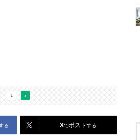
1
2
X
ポスト
する
で
する