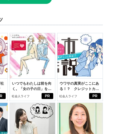
ツ
新社
いつでもわたしは前を向
ウワサの真実がここにあ
断
く。「女の子の日」を前
る！？ クレジットカー
向きに♪社会人エリ・大
ドの都市伝説
R
PR
PR
社会人ライフ
社会人ライフ
学生リカの物語