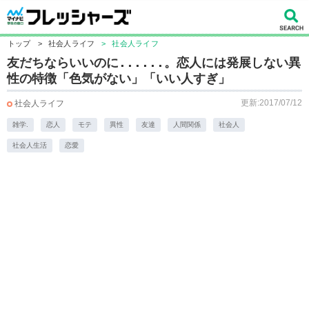
トップ
>
社会人ライフ
>
社会人ライフ
友だちならいいのに......。恋人には発展しない異
性の特徴「色気がない」「いい人すぎ」
更新:2017/07/12
社会人ライフ
雑学.
恋人
モテ
異性
友達
人間関係
社会人
社会人生活
恋愛