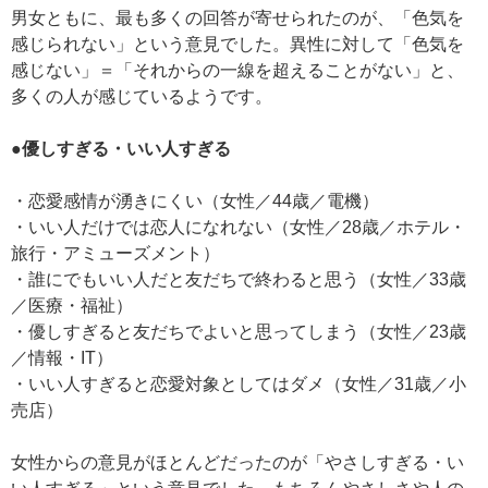
男女ともに、最も多くの回答が寄せられたのが、「色気を
感じられない」という意見でした。異性に対して「色気を
感じない」＝「それからの一線を超えることがない」と、
多くの人が感じているようです。
●優しすぎる・いい人すぎる
・恋愛感情が湧きにくい（女性／44歳／電機）
・いい人だけでは恋人になれない（女性／28歳／ホテル・
旅行・アミューズメント）
・誰にでもいい人だと友だちで終わると思う（女性／33歳
／医療・福祉）
・優しすぎると友だちでよいと思ってしまう（女性／23歳
／情報・IT）
・いい人すぎると恋愛対象としてはダメ（女性／31歳／小
売店）
女性からの意見がほとんどだったのが「やさしすぎる・い