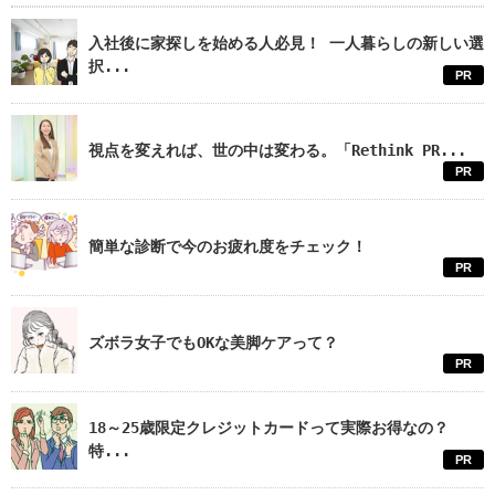
入社後に家探しを始める人必見！ 一人暮らしの新しい選
択...
PR
視点を変えれば、世の中は変わる。「Rethink PR...
PR
簡単な診断で今のお疲れ度をチェック！
PR
ズボラ女子でもOKな美脚ケアって？
PR
18～25歳限定クレジットカードって実際お得なの？
特...
PR