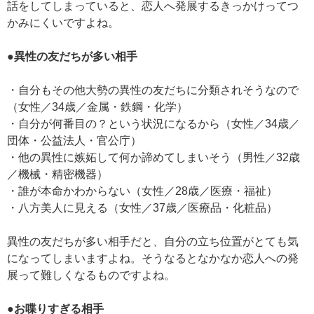
話をしてしまっていると、恋人へ発展するきっかけってつ
かみにくいですよね。
●異性の友だちが多い相手
・自分もその他大勢の異性の友だちに分類されそうなので
（女性／34歳／金属・鉄鋼・化学）
・自分が何番目の？という状況になるから（女性／34歳／
団体・公益法人・官公庁）
・他の異性に嫉妬して何か諦めてしまいそう（男性／32歳
／機械・精密機器）
・誰が本命かわからない（女性／28歳／医療・福祉）
・八方美人に見える（女性／37歳／医療品・化粧品）
異性の友だちが多い相手だと、自分の立ち位置がとても気
になってしまいますよね。そうなるとなかなか恋人への発
展って難しくなるものですよね。
●お喋りすぎる相手