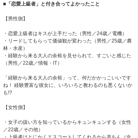
■「恋愛上級者」と付き合ってよかったこと
【男性側】
・恋愛上級者はキスが上手だった（男性／24歳／電機）
・リードしてもらって価値観が変わった（男性／25歳／農
林・水産）
・経験から来る大人の余裕を見せられて、すごいと感じた
（男性／22歳／情報・IT）
「経験から来る大人の余裕」って、何だかかっこいいです
ね！ 経験豊富な彼女に、いろいろと教わるのも悪くないか
も!?
【女性側】
・女子の扱い方を知っているからキュンキュンする（女性
／22歳／その他）
・上級者はとにかくエスコートしてくれるから楽ちん（女