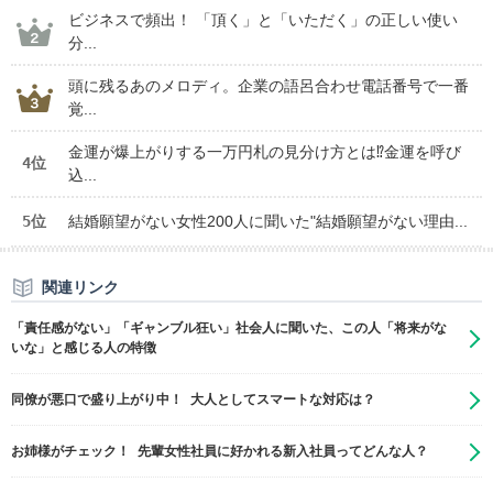
ビジネスで頻出！ 「頂く」と「いただく」の正しい使い
分...
頭に残るあのメロディ。企業の語呂合わせ電話番号で一番
覚...
金運が爆上がりする一万円札の見分け方とは⁉金運を呼び
4位
込...
5位
結婚願望がない女性200人に聞いた"結婚願望がない理由...
関連リンク
「責任感がない」「ギャンブル狂い」社会人に聞いた、この人「将来がな
いな」と感じる人の特徴
同僚が悪口で盛り上がり中！ 大人としてスマートな対応は？
お姉様がチェック！ 先輩女性社員に好かれる新入社員ってどんな人？