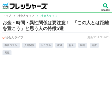
トップ
>
社会人ライフ
>
社会人ライフ
お金・時間・異性関係は要注意！ 「この人とは距離
を置こう」と思う人の特徴5選
更新:2017/07/26
社会人ライフ
本音コラム.
人間関係
トラブル
友達
お金
時間
同僚
異性