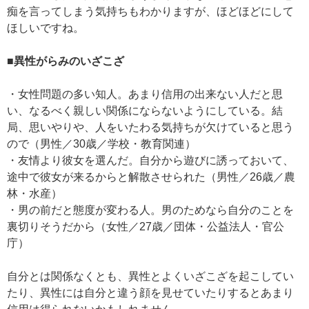
痴を言ってしまう気持ちもわかりますが、ほどほどにして
ほしいですね。
■異性がらみのいざこざ
・女性問題の多い知人。あまり信用の出来ない人だと思
い、なるべく親しい関係にならないようにしている。結
局、思いやりや、人をいたわる気持ちが欠けていると思う
ので（男性／30歳／学校・教育関連）
・友情より彼女を選んだ。自分から遊びに誘っておいて、
途中で彼女が来るからと解散させられた（男性／26歳／農
林・水産）
・男の前だと態度が変わる人。男のためなら自分のことを
裏切りそうだから（女性／27歳／団体・公益法人・官公
庁）
自分とは関係なくとも、異性とよくいざこざを起こしてい
たり、異性には自分と違う顔を見せていたりするとあまり