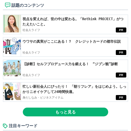
話題のコンテンツ
視点を変えれば、世の中は変わる。「Rethink PROJECT」がつ
たえたいこと。
社会人ライフ
PR
ウワサの真実がここにある！？ クレジットカードの都市伝説
社会人ライフ
PR
【診断】セルフプロデュース力を鍛える！ “ジブン観”診断
社会人ライフ
PR
忙しい新社会人にぴったり！ 「朝リフレア」をはじめよう。しっ
かりニオイケアして24時間快適。
身だしなみ・ビジネスアイテム
PR
もっと見る
注目キーワード