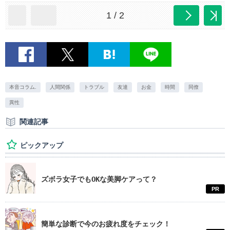
1 / 2
本音コラム.
人間関係
トラブル
友達
お金
時間
同僚
異性
関連記事
ピックアップ
ズボラ女子でもOKな美脚ケアって？
PR
簡単な診断で今のお疲れ度をチェック！