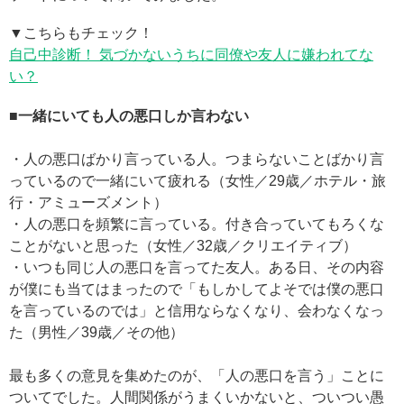
▼こちらもチェック！
自己中診断！ 気づかないうちに同僚や友人に嫌われてな
い？
■一緒にいても人の悪口しか言わない
・人の悪口ばかり言っている人。つまらないことばかり言
っているので一緒にいて疲れる（女性／29歳／ホテル・旅
行・アミューズメント）
・人の悪口を頻繁に言っている。付き合っていてもろくな
ことがないと思った（女性／32歳／クリエイティブ）
・いつも同じ人の悪口を言ってた友人。ある日、その内容
が僕にも当てはまったので「もしかしてよそでは僕の悪口
を言っているのでは」と信用ならなくなり、会わなくなっ
た（男性／39歳／その他）
最も多くの意見を集めたのが、「人の悪口を言う」ことに
ついてでした。人間関係がうまくいかないと、ついつい愚