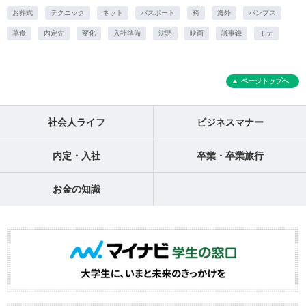
お葬式
テクニック
ネット
パスポート
袴
海外
パンプス
草食
内定先
変化
入社準備
沈黙
映画
議事録
モテ
ページトップへ
社会人ライフ
ビジネスマナー
内定・入社
卒業・卒業旅行
お金の知識