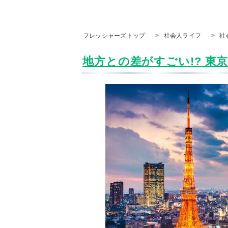
フレッシャーズトップ
>
社会人ライフ
>
社
地方との差がすごい!? 東京は