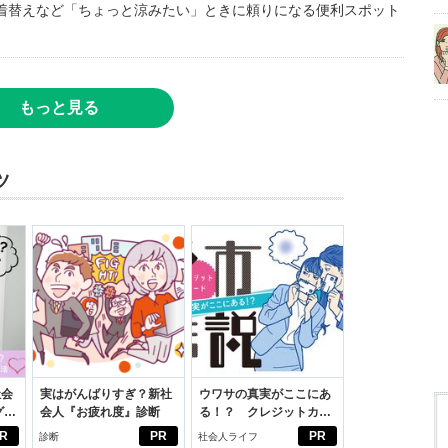
着替えなど「ちょっと涼みたい」ときに頼りになる便利スポット
もっと見る
ツ
社会
実はがんばりすぎ？新社
ウワサの真実がここにあ
グ選
会人『お疲れ度』診断
る！？ クレジットカー
ドの都市伝説
R
PR
PR
診断
社会人ライフ