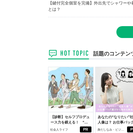
【鍵付完全個室を完備】外出先でシャワーや
とは？
話題のコンテン
【診断】セルフプロデュ
あなたの“なりたい”
ース力を鍛える！ “ジ
人像は？ お仕事バッ
ブン観”診断
びから始める新生活
PR
P
社会人ライフ
身だしなみ・ビジネ