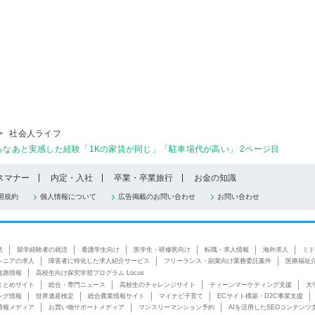
>
社会人ライフ
るなあと実感した経験「1Kの家賃が同じ」「駐車場代が高い」 2ページ目
スマナー
内定・入社
卒業・卒業旅行
お金の知識
用規約
個人情報について
広告掲載のお問い合わせ
お問い合わせ
活
留学経験者の就活
看護学生向け
医学生・研修医向け
転職・求人情報
海外求人
ミド
シニアの求人
障害者に特化した求人紹介サービス
フリーランス・副業向け業務委託案件
医療福祉
進路情報
高校生向け探究学習プログラム Locus
まとめサイト
総合・専門ニュース
高校生のチャレンジサイト
ティーンマーケティング支援
大
ング情報
世界遺産検定
総合農業情報サイト
マイナビ子育て
ECサイト構築・D2C事業支援
情報メディア
お買い物サポートメディア
マンスリーマンション予約
AIを活用したSEOコンテンツ