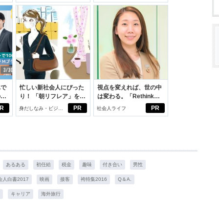
れで
忙しい新社会人にぴった
視点を変えれば、世の中
のセ
り！ 「朝リフレア」をは
は変わる。「Rethink
じめよう。しっかりニオ
PROJECT」がつたえた
R
PR
PR
身だしなみ・ビジネ
社会人ライフ
イケアして24時間快適。
いこと。
スアイテム
あるある
初任給
税金
趣味
付き合い
男性
会人白書2017
映画
接客
袴特集2016
Q＆A.
キャリア
海外旅行