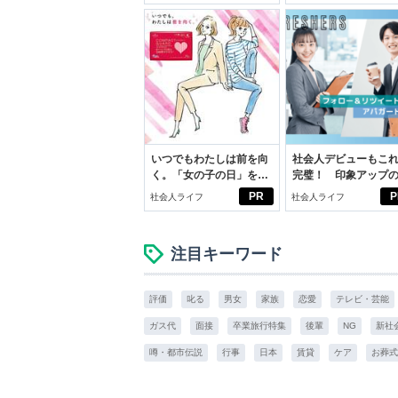
スアイテム
いつでもわたしは前を向
社会人デビューもこ
く。「女の子の日」を前
完璧！ 印象アップ
向きに♪社会人エリ・大
ルフプロデュース術
PR
P
社会人ライフ
社会人ライフ
学生リカの物語
注目キーワード
評価
叱る
男女
家族
恋愛
テレビ・芸能
ガス代
面接
卒業旅行特集
後輩
NG
新社
噂・都市伝説
行事
日本
賃貸
ケア
お葬式