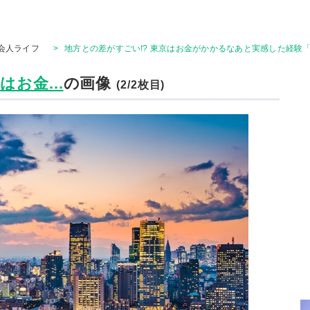
会人ライフ
>
地方との差がすごい!? 東京はお金がかかるなあと実感した経験「
お金...
の画像
(2/2枚目)