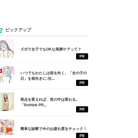
ピックアップ
ズボラ女子でもOKな美脚ケアって？
PR
いつでもわたしは前を向く。「女の子の
日」を前向きに♪社...
PR
視点を変えれば、世の中は変わる。
「Rethink PR...
PR
簡単な診断で今のお疲れ度をチェック！
PR