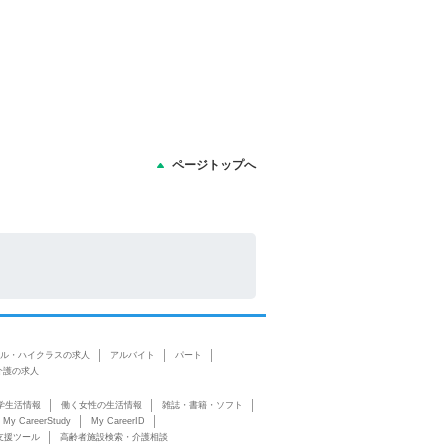
ページトップへ
ル・ハイクラスの求人
アルバイト
パート
介護の求人
学生活情報
働く女性の生活情報
雑誌・書籍・ソフト
My CareerStudy
My CareerID
支援ツール
高齢者施設検索・介護相談