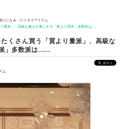
身だしなみ・ビジネスアイテム
量派」、高級な服を大事にする「量より質派」多数派は......
をたくさん買う「質より量派」、高級な
多数派は......
テム