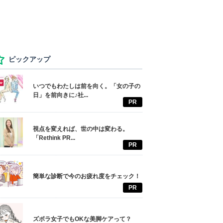
ピックアップ
いつでもわたしは前を向く。「女の子の
日」を前向きに♪社...
PR
視点を変えれば、世の中は変わる。
「Rethink PR...
PR
簡単な診断で今のお疲れ度をチェック！
PR
ズボラ女子でもOKな美脚ケアって？