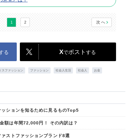
次へ
1
2
X
ポスト
する
で
する
ィスファッション
ファッション
社会人生活
社会人
お金
ッションを知るために見るものTop5
額は年間72,000円！ その内訳は？
ファストファッションブランド8選