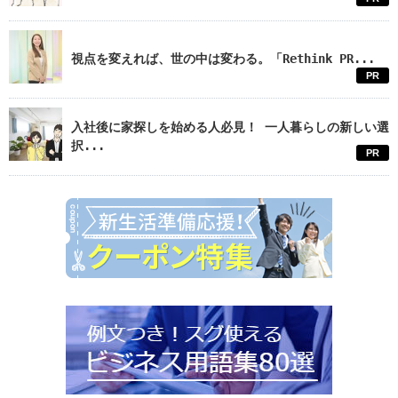
視点を変えれば、世の中は変わる。「Rethink PR...
PR
入社後に家探しを始める人必見！ 一人暮らしの新しい選
択...
PR