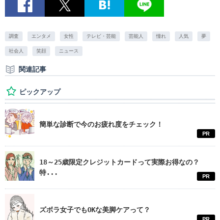
調査
エンタメ
女性
テレビ・芸能
芸能人
憧れ
人気
夢
社会人
笑顔
ニュース
関連記事
ピックアップ
簡単な診断で今のお疲れ度をチェック！
PR
18～25歳限定クレジットカードって実際お得なの？
特...
PR
ズボラ女子でもOKな美脚ケアって？
PR