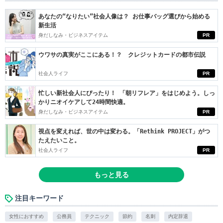
あなたの“なりたい”社会人像は？ お仕事バッグ選びから始める
新生活
身だしなみ・ビジネスアイテム
PR
ウワサの真実がここにある！？ クレジットカードの都市伝説
社会人ライフ
PR
忙しい新社会人にぴったり！ 「朝リフレア」をはじめよう。しっ
かりニオイケアして24時間快適。
身だしなみ・ビジネスアイテム
PR
視点を変えれば、世の中は変わる。「Rethink PROJECT」がつ
たえたいこと。
社会人ライフ
PR
もっと見る
注目キーワード
女性におすすめ
公務員
テクニック
節約
名刺
内定辞退