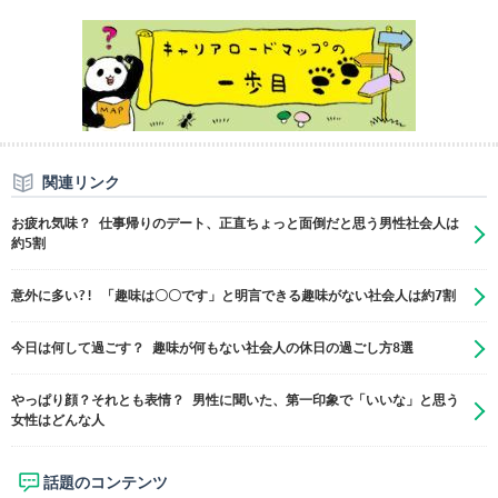
関連リンク
お疲れ気味？ 仕事帰りのデート、正直ちょっと面倒だと思う男性社会人は
約5割
意外に多い?! 「趣味は〇〇です」と明言できる趣味がない社会人は約7割
今日は何して過ごす？ 趣味が何もない社会人の休日の過ごし方8選
やっぱり顔？それとも表情？ 男性に聞いた、第一印象で「いいな」と思う
女性はどんな人
話題のコンテンツ