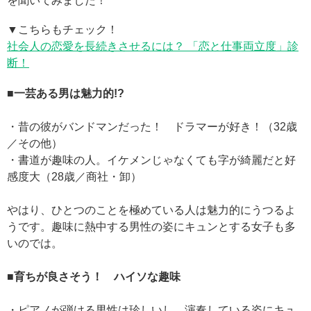
を聞いてみました！
▼こちらもチェック！
社会人の恋愛を長続きさせるには？ 「恋と仕事両立度」診
断！
■一芸ある男は魅力的!?
・昔の彼がバンドマンだった！ ドラマーが好き！（32歳
／その他）
・書道が趣味の人。イケメンじゃなくても字が綺麗だと好
感度大（28歳／商社・卸）
やはり、ひとつのことを極めている人は魅力的にうつるよ
うです。趣味に熱中する男性の姿にキュンとする女子も多
いのでは。
■育ちが良さそう！ ハイソな趣味
・ピアノが弾ける男性は珍しいし、演奏している姿にキュ