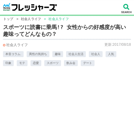
トップ
>
社会人ライフ
>
社会人ライフ
スポーツに読書に乗馬!? 女性からの好感度が高い
趣味ってどんなもの？
更新:2017/08/18
社会人ライフ
本音コラム.
異性の気持ち
趣味
社会人生活
社会人
人気
印象
モテ
恋愛
スポーツ
飲み会
デート