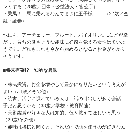
ンとする（28歳／団体・公益法人・官公庁）
・乗馬！ 馬に乗れるなんてまさに王子様......！（27歳／金
融・証券）
他にも、アーチェリー、フルート、バイオリン......などが挙
がり、育ちの良さそうな趣味に好感を覚える女性は多いよ
うです。どれもこれも今から始めるとなるとお金がかかり
そうです。
■将来有望!? 知的な趣味
・株式投資。お金を増やして豊かになりたいという考えが
よい（31歳／その他）
・読書。活字に慣れている人は、話の引出しが多く会話上
手だと思うから（33歳／学校・教育関連）
・美術鑑賞が好きな人は知的。色々教えてほしいと思う
（29歳/その他）
・趣味は将棋と聞くと、それだけで頭を使うのが好きなん