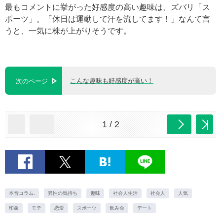
最もコメントに挙がった好感度の高い趣味は、ズバリ「ス
ポーツ」。「休日は運動して汗を流してます！」なんて言
うと、一気に株が上がりそうです。
こんな趣味も好感度が高い！
次のページ
1 / 2
本音コラム.
異性の気持ち
趣味
社会人生活
社会人
人気
印象
モテ
恋愛
スポーツ
飲み会
デート