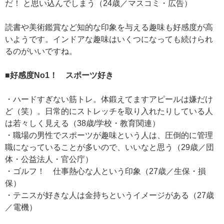
だ！ と思い込んでしまう（24歳／マスコミ・広告）
読書や美術鑑賞など知的な印象を与える趣味も好感度が高
いようです。インドアな趣味はいくつになっても続けられ
るのがいいですね。
■好感度No1！ スポーツ好き
・ハードすぎない筋トレ。体鍛えてますアピールは嫌だけ
ど（笑）。日常的にストレッチを取り入れたりしている人
は若々しく見える（38歳/学校・教育関連）
・職場の男性でスポーツが趣味という人は、圧倒的に管理
職になっていることが多いので、いいなと思う（29歳／団
体・公益法人・官公庁）
・ゴルフ！ 仕事熱心な人という印象（27歳／生保・損
保）
・テニスが好きな人は金持ちというイメージがある（27歳
／電機）