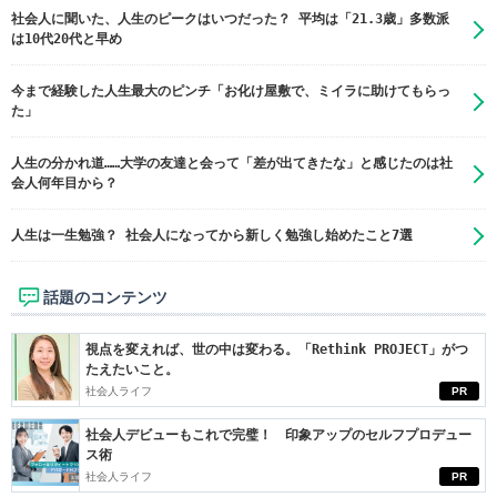
社会人に聞いた、人生のピークはいつだった？ 平均は「21.3歳」多数派
は10代20代と早め
今まで経験した人生最大のピンチ「お化け屋敷で、ミイラに助けてもらっ
た」
人生の分かれ道……大学の友達と会って「差が出てきたな」と感じたのは社
会人何年目から？
人生は一生勉強？ 社会人になってから新しく勉強し始めたこと7選
話題のコンテンツ
視点を変えれば、世の中は変わる。「Rethink PROJECT」がつ
たえたいこと。
社会人ライフ
PR
社会人デビューもこれで完璧！ 印象アップのセルフプロデュー
ス術
社会人ライフ
PR