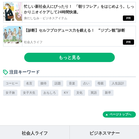
忙しい新社会人にぴったり！ 「朝リフレア」をはじめよう。しっ
かりニオイケアして24時間快適。
身だしなみ・ビジネスアイテム
PR
【診断】セルフプロデュース力を鍛える！ “ジブン観”診断
社会人ライフ
PR
もっと見る
注目キーワード
コーヒー
名言
接待
話題
音楽
占い
母親
人生設計
女子旅
女子大生
おもしろ
KY
文化
英語
新卒
ページトップへ
社会人ライフ
ビジネスマナー