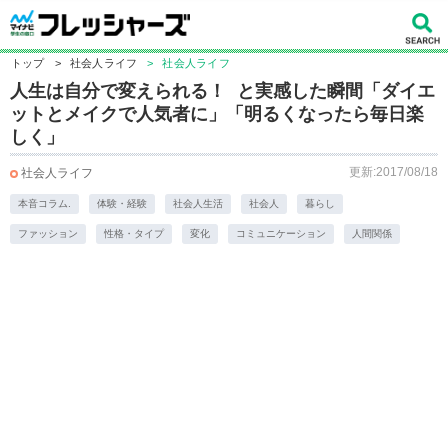
トップ
>
社会人ライフ
>
社会人ライフ
人生は自分で変えられる！ と実感した瞬間「ダイエ
ットとメイクで人気者に」「明るくなったら毎日楽
しく」
更新:2017/08/18
社会人ライフ
本音コラム.
体験・経験
社会人生活
社会人
暮らし
ファッション
性格・タイプ
変化
コミュニケーション
人間関係