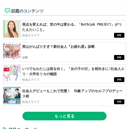
話題のコンテンツ
視点を変えれば、世の中は変わる。「Rethink PROJECT」がつ
たえたいこと。
社会人ライフ
PR
実はがんばりすぎ？新社会人『お疲れ度』診断
診断
PR
いつでもわたしは前を向く。「女の子の日」を前向きに♪社会人エ
リ・大学生リカの物語
社会人ライフ
PR
社会人デビューもこれで完璧！ 印象アップのセルフプロデュー
ス術
社会人ライフ
PR
もっと見る