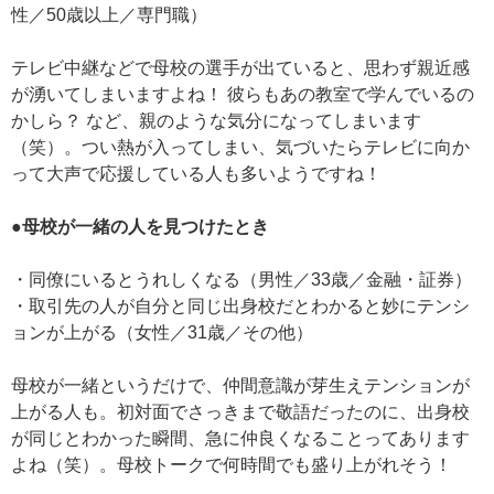
性／50歳以上／専門職）
テレビ中継などで母校の選手が出ていると、思わず親近感
が湧いてしまいますよね！ 彼らもあの教室で学んでいるの
かしら？ など、親のような気分になってしまいます
（笑）。つい熱が入ってしまい、気づいたらテレビに向か
って大声で応援している人も多いようですね！
●母校が一緒の人を見つけたとき
・同僚にいるとうれしくなる（男性／33歳／金融・証券）
・取引先の人が自分と同じ出身校だとわかると妙にテンシ
ョンが上がる（女性／31歳／その他）
母校が一緒というだけで、仲間意識が芽生えテンションが
上がる人も。初対面でさっきまで敬語だったのに、出身校
が同じとわかった瞬間、急に仲良くなることってあります
よね（笑）。母校トークで何時間でも盛り上がれそう！