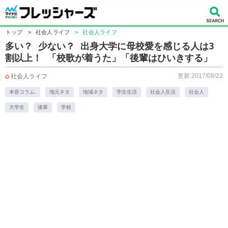
トップ
>
社会人ライフ
>
社会人ライフ
多い？ 少ない？ 出身大学に母校愛を感じる人は3
割以上！ 「校歌が着うた」「後輩はひいきする」
更新:2017/08/22
社会人ライフ
本音コラム.
地元ネタ
地域ネタ
学生生活
社会人生活
社会人
大学生
後輩
学校