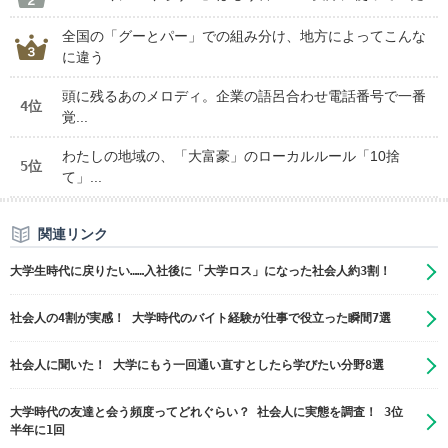
全国の「グーとパー」での組み分け、地方によってこんな
に違う
頭に残るあのメロディ。企業の語呂合わせ電話番号で一番
4位
覚...
わたしの地域の、「大富豪」のローカルルール「10捨
5位
て」...
関連リンク
大学生時代に戻りたい……入社後に「大学ロス」になった社会人約3割！
社会人の4割が実感！ 大学時代のバイト経験が仕事で役立った瞬間7選
社会人に聞いた！ 大学にもう一回通い直すとしたら学びたい分野8選
大学時代の友達と会う頻度ってどれぐらい？ 社会人に実態を調査！ 3位
半年に1回