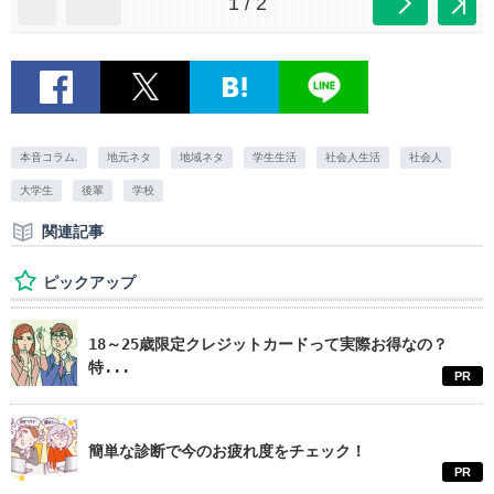
1 / 2
本音コラム.
地元ネタ
地域ネタ
学生生活
社会人生活
社会人
大学生
後輩
学校
関連記事
ピックアップ
18～25歳限定クレジットカードって実際お得なの？
特...
PR
簡単な診断で今のお疲れ度をチェック！
PR