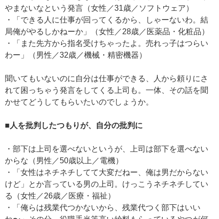
やまないなという発言（女性／31歳／ソフトウェア）
・「できる人に仕事が回ってくるから、しゃーないわ。結
局俺がやるしかねーか」（女性／28歳／医薬品・化粧品）
・「また先方から指名受けちゃったよ。売れっ子はつらい
わー」（男性／32歳／機械・精密機器）
聞いてもいないのに自分は仕事ができる、人から頼りにさ
れて困っちゃう発言をしてくる上司も。一体、その話を聞
かせてどうしてもらいたいのでしょうか。
■人を批判したつもりが、自分の批判に
・部下は上司を選べないというが、上司は部下を選べない
からな（男性／50歳以上／電機）
・「女性はネチネチしてて大変だねー、俺は男だからない
けど」とか言っている男の上司。けっこうネチネチしてい
る（女性／26歳／医療・福祉）
・「俺らは残業代つかないから、残業代つく部下はいい