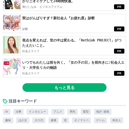
かりニオイケアして24時間快適。
身だしなみ・ビジネスアイテム
PR
実はがんばりすぎ？新社会人『お疲れ度』診断
診断
PR
視点を変えれば、世の中は変わる。「Rethink PROJECT」がつ
たえたいこと。
社会人ライフ
PR
いつでもわたしは前を向く。「女の子の日」を前向きに♪社会人エ
リ・大学生リカの物語
社会人ライフ
PR
もっと見る
注目キーワード
AI
法事
インタビュー
アニメ
男性
髪型
免許･資格
趣味
はがき
ガス代
健康
音
オノマトペ
ゲーム
有名人