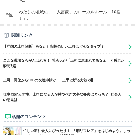
覚...
わたしの地域の、「大富豪」のローカルルール「10捨
5位
て」...
関連リンク
【理想の上司診断】あなたと相性のいい上司はどんなタイプ？
こんな職場ならがんばれる！ 社会人が「上司に恵まれてるなぁ」と感じた
瞬間7選
上司・同僚からSNSの友達申請が！ 上手に断る方法7選
仕事力or人間性、上司になる人が持つべき大事な要素はどっち？ 社会人
の意見は
話題のコンテンツ
忙しい新社会人にぴったり！ 「朝リフレア」をはじめよう。しっ