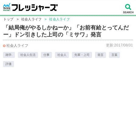
トップ
>
社会人ライフ
>
社会人ライフ
「結局俺がやるしかねーか」「お前有給とってんだ
ー」ドン引きした上司の「ミサワ」発言
更新:2017/08/31
社会人ライフ
雑学.
社会人生活
仕事
社会人
先輩・上司
発言
言葉
評価