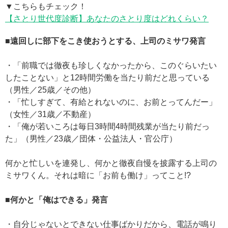
▼こちらもチェック！
【さとり世代度診断】あなたのさとり度はどれくらい？
■遠回しに部下をこき使おうとする、上司のミサワ発言
・「前職では徹夜も珍しくなかったから、このぐらいたい
したことない」と12時間労働を当たり前だと思っている
（男性／25歳／その他）
・「忙しすぎて、有給とれないのに、お前とってんだー」
（女性／31歳／不動産）
・「俺が若いころは毎日3時間4時間残業が当たり前だっ
た」（男性／23歳／団体・公益法人・官公庁）
何かと忙しいを連発し、何かと徹夜自慢を披露する上司の
ミサワくん。それは暗に「お前も働け」ってこと!?
■何かと「俺はできる」発言
・自分じゃないとできない仕事ばかりだから、電話が鳴り