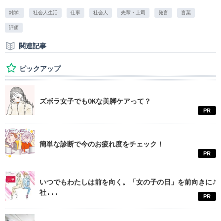
雑学.
社会人生活
仕事
社会人
先輩・上司
発言
言葉
評価
関連記事
ピックアップ
ズボラ女子でもOKな美脚ケアって？
PR
簡単な診断で今のお疲れ度をチェック！
PR
いつでもわたしは前を向く。「女の子の日」を前向きに♪
社...
PR