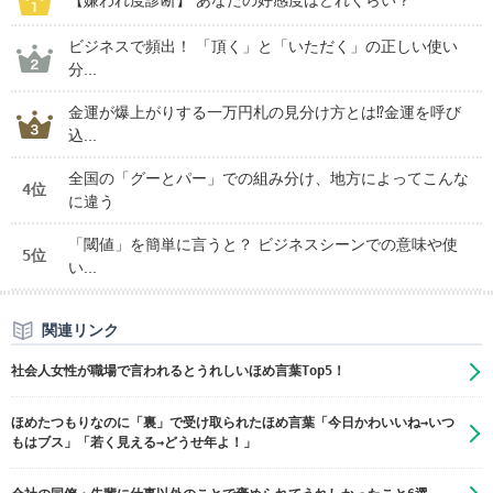
【嫌われ度診断】 あなたの好感度はどれくらい？
ビジネスで頻出！ 「頂く」と「いただく」の正しい使い
分...
金運が爆上がりする一万円札の見分け方とは⁉金運を呼び
込...
全国の「グーとパー」での組み分け、地方によってこんな
4位
に違う
「閾値」を簡単に言うと？ ビジネスシーンでの意味や使
5位
い...
関連リンク
社会人女性が職場で言われるとうれしいほめ言葉Top5！
ほめたつもりなのに「裏」で受け取られたほめ言葉「今日かわいいね→いつ
もはブス」「若く見える→どうせ年よ！」