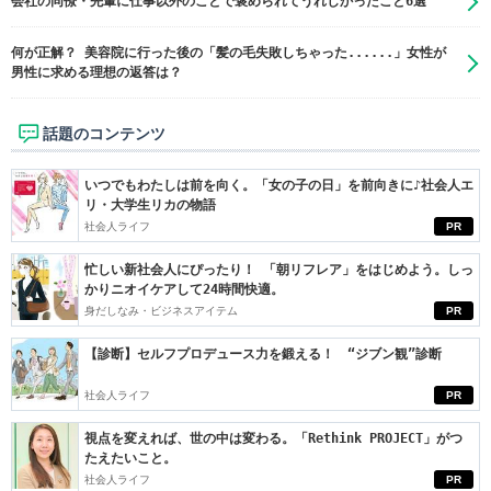
会社の同僚・先輩に仕事以外のことで褒められてうれしかったこと6選
何が正解？ 美容院に行った後の「髪の毛失敗しちゃった......」女性が
男性に求める理想の返答は？
話題のコンテンツ
いつでもわたしは前を向く。「女の子の日」を前向きに♪社会人エ
リ・大学生リカの物語
社会人ライフ
PR
忙しい新社会人にぴったり！ 「朝リフレア」をはじめよう。しっ
かりニオイケアして24時間快適。
身だしなみ・ビジネスアイテム
PR
【診断】セルフプロデュース力を鍛える！ “ジブン観”診断
社会人ライフ
PR
視点を変えれば、世の中は変わる。「Rethink PROJECT」がつ
たえたいこと。
社会人ライフ
PR