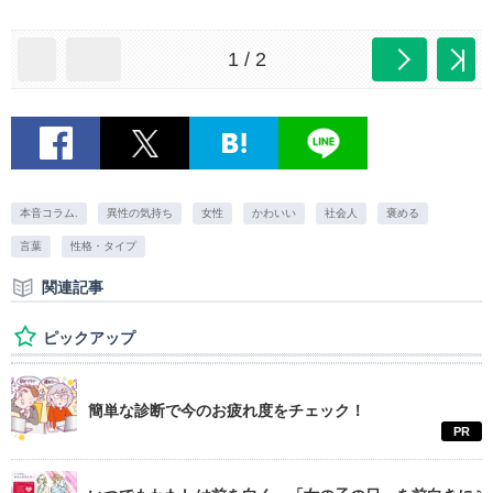
1 / 2
本音コラム.
異性の気持ち
女性
かわいい
社会人
褒める
言葉
性格・タイプ
関連記事
ピックアップ
簡単な診断で今のお疲れ度をチェック！
PR