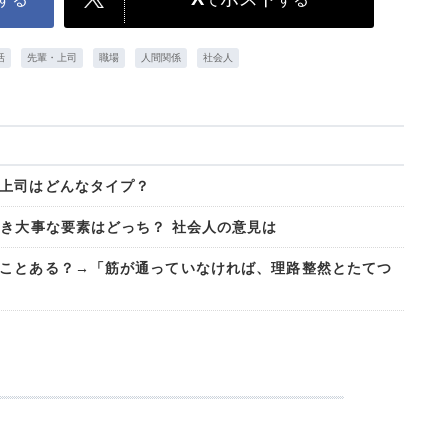
活
先輩・上司
職場
人間関係
社会人
上司はどんなタイプ？
べき大事な要素はどっち？ 社会人の意見は
ことある？→「筋が通っていなければ、理路整然とたてつ