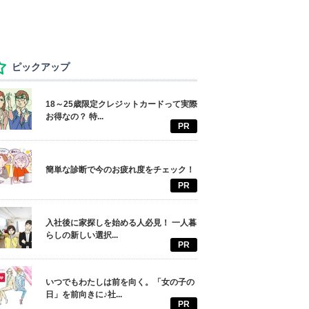
ピックアップ
18～25歳限定クレジットカードって実際
お得なの？ 特...
PR
簡単な診断で今のお疲れ度をチェック！
PR
入社後に家探しを始める人必見！ 一人暮
らしの新しい選択...
PR
いつでもわたしは前を向く。「女の子の
日」を前向きに♪社...
PR