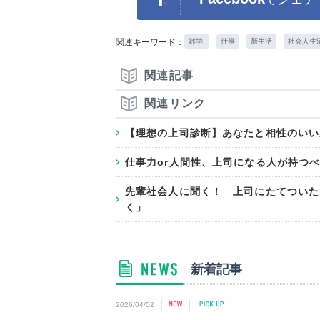
関連キーワード：
雑学.
仕事
新生活
社会人生
関連記事
関連リンク
【理想の上司診断】あなたと相性のいい
仕事力or人間性、上司になる人が持つ
先輩社会人に聞く！ 上司にたてついた
く」
新着記事
2026/04/02