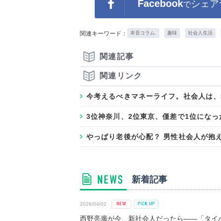
Facebook
シェア
で
関連キーワード：
本音コラム.
趣味
社会人生活
関連記事
関連リンク
今考えるべきマネーライフ。社会人は、老
3位神奈川、2位東京、僅差で1位になった
やっぱり老後が心配？ 男性社会人が抱え
新着記事
2026/04/02
西野亮廣が今、新社会人だったら――「タイパ