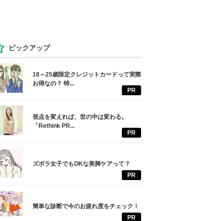
ピックアップ
18～25歳限定クレジットカードって実際
お得なの？ 特...
PR
視点を変えれば、世の中は変わる。
「Rethink PR...
PR
ズボラ女子でもOKな美脚ケアって？
PR
簡単な診断で今のお疲れ度をチェック！
PR