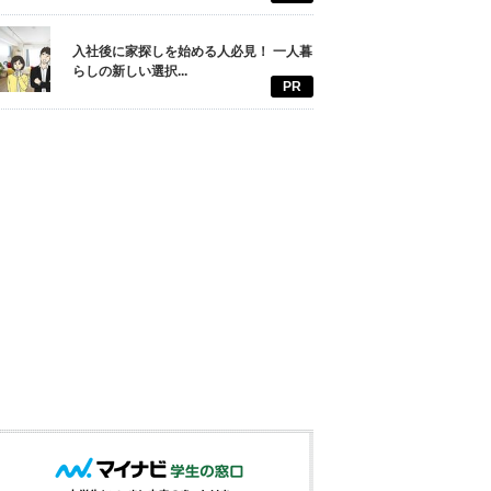
入社後に家探しを始める人必見！ 一人暮
らしの新しい選択...
PR