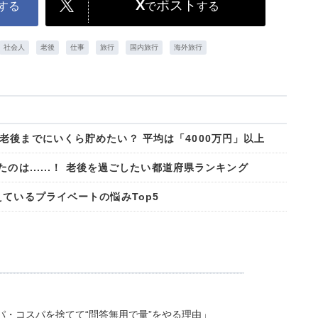
X
ポスト
する
で
する
社会人
老後
仕事
旅行
国内旅行
海外旅行
後までにいくら貯めたい？ 平均は「4000万円」以上
のは......！ 老後を過ごしたい都道府県ランキング
ているプライベートの悩みTop5
・コスパを捨てて“問答無用で量”をやる理由」