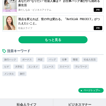
あなたの“なりたい”社会人像は？ お仕事バッグ選びから始める
新生活
身だしなみ・ビジネスアイテム
PR
視点を変えれば、世の中は変わる。「Rethink PROJECT」がつ
たえたいこと。
社会人ライフ
PR
もっと見る
注目キーワード
旅行ハック
ボーナス
内定
バッグ
仕事
職場
社会人生活
ヒゲ
大学生
エンタメ
ニュース
スイーツ
テレワーク
メンタル
旅行
ページトップへ
社会人ライフ
ビジネスマナー