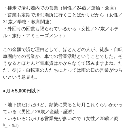
・徒歩で済む圏内での営業（男性／24歳／運輸・倉庫）
・営業も定期で済む場所に行くことばかりだから（女性／
31歳／学校・教育関連）
・外回りの回数も限られているから（女性／27歳／ホテ
ル・旅行・アミューズメント）
この金額で済む理由として、ほとんどの人が、徒歩・自転
車圏内での営業か、車での営業活動ということでした。そ
うなるとほとんど電車賃はかからなくて済みますよね。た
だ、徒歩・自転車の人たちにとっては雨の日の営業がつら
いという意見も。
●月々5,000円以下
・地下鉄だけだけど、頻繁に乗ると毎月これくらいかかっ
ている（男性／28歳／金融・証券）
・いろいろ出かける営業先が多いので（女性／28歳／商
社・卸）