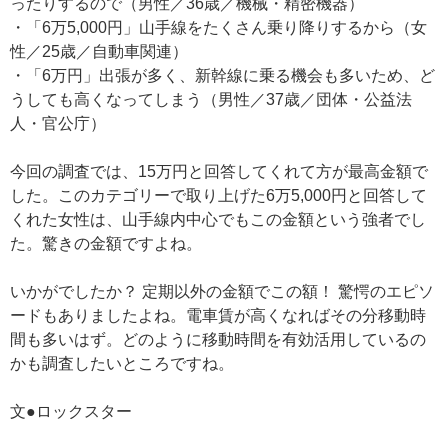
ったりするので（男性／36歳／機械・精密機器）
・「6万5,000円」山手線をたくさん乗り降りするから（女
性／25歳／自動車関連）
・「6万円」出張が多く、新幹線に乗る機会も多いため、ど
うしても高くなってしまう（男性／37歳／団体・公益法
人・官公庁）
今回の調査では、15万円と回答してくれて方が最高金額で
した。このカテゴリーで取り上げた6万5,000円と回答して
くれた女性は、山手線内中心でもこの金額という強者でし
た。驚きの金額ですよね。
いかがでしたか？ 定期以外の金額でこの額！ 驚愕のエピソ
ードもありましたよね。電車賃が高くなればその分移動時
間も多いはず。どのように移動時間を有効活用しているの
かも調査したいところですね。
文●ロックスター