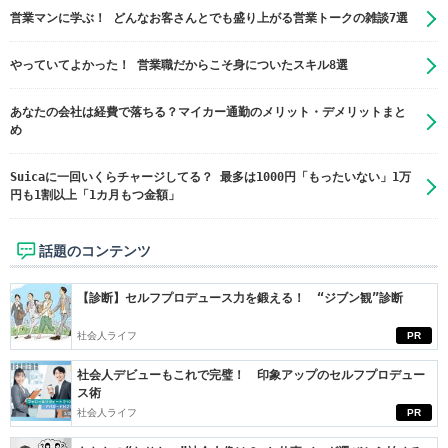
営業マンに学ぶ！ どんなお客さんとでも盛り上がる営業トークの雑談7選
やっていてよかった！ 営業職だからこそ身についたスキル8選
あなたの会社は経費で落ちる？マイカー通勤のメリット・デメリットまと
め
Suicaに一回いくらチャージしてる？ 最多は1000円「もったいない」1万
円も1割以上「1カ月もつ金額」
話題のコンテンツ
【診断】セルフプロデュース力を鍛える！ “ジブン観”診断
社会人ライフ
PR
社会人デビューもこれで完璧！ 印象アップのセルフプロデュー
ス術
社会人ライフ
PR