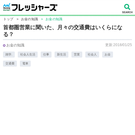
トップ
>
お金の知識
>
お金の知識
首都圏営業に聞いた、月々の交通費はいくらにな
る？
更新:2018/01/25
お金の知識
雑学.
社会人生活
仕事
新生活
営業
社会人
お金
交通費
電車