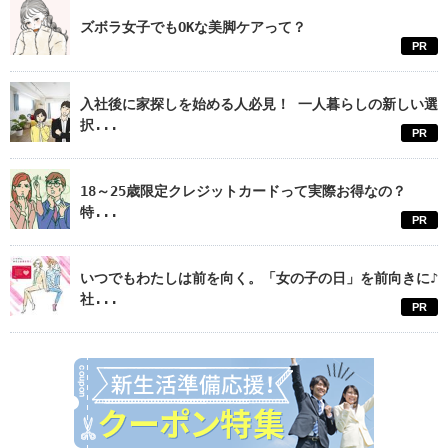
ズボラ女子でもOKな美脚ケアって？
PR
入社後に家探しを始める人必見！ 一人暮らしの新しい選
択...
PR
18～25歳限定クレジットカードって実際お得なの？
特...
PR
いつでもわたしは前を向く。「女の子の日」を前向きに♪
社...
PR