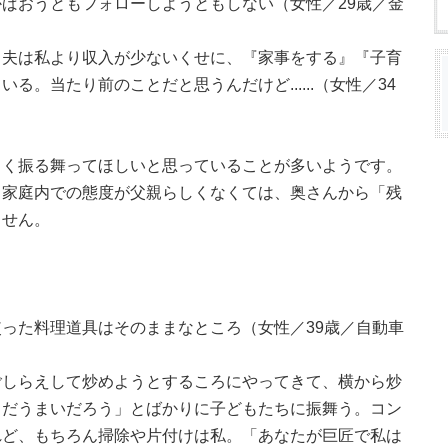
ばおうともフォローしようともしない（女性／29歳／金
。夫は私より収入が少ないくせに、『家事をする』『子育
。当たり前のことだと思うんだけど......（女性／34
しく振る舞ってほしいと思っていることが多いようです。
、家庭内での態度が父親らしくなくては、奥さんから「残
ません。
った料理道具はそのままなところ（女性／39歳／自動車
ごしらえして炒めようとするころにやってきて、横から炒
うだうまいだろう」とばかりに子どもたちに振舞う。コン
れど、もちろん掃除や片付けは私。「あなたが巨匠で私は