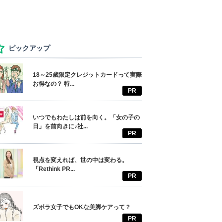
ピックアップ
18～25歳限定クレジットカードって実際
お得なの？ 特...
PR
いつでもわたしは前を向く。「女の子の
日」を前向きに♪社...
PR
視点を変えれば、世の中は変わる。
「Rethink PR...
PR
ズボラ女子でもOKな美脚ケアって？
PR