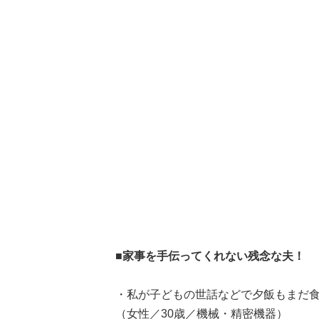
■家事を手伝ってくれない残念な夫！
・私が子どもの世話などで夕飯もまだ
（女性／30歳／機械・精密機器）