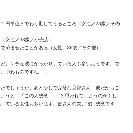
１円単位までわり勘してくるところ（女性／23歳／その
（女性／38歳／小売店）
で済ませたことがある（女性／36歳／その他）
けど、ケチな彼にがっかりしている人も多いようです。で
わものですね......。
したでしょうか。あと少しで完璧な旦那さん、彼だからこ
うと、「この人残念......」と思われてしまうのかもし
感じている女性も多いはず。皆さんの夫、彼は残念です