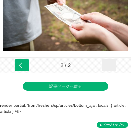
2 / 2
記事ページへ戻る
render partial: 'front/freshers/sp/articles/bottom_aja', locals: { article:
article } %>
ページトップへ