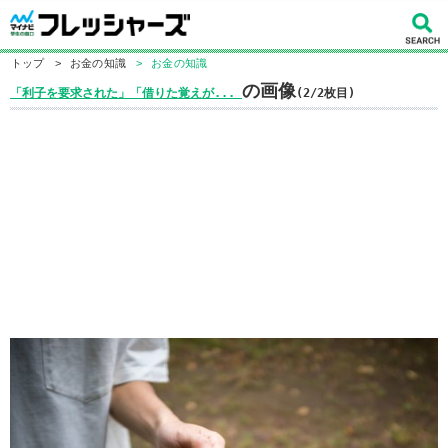
トップ
>
お金の知識
>
お金の知識
の画像
「利子を要求された」「借りた覚えが...
(2/2枚目)