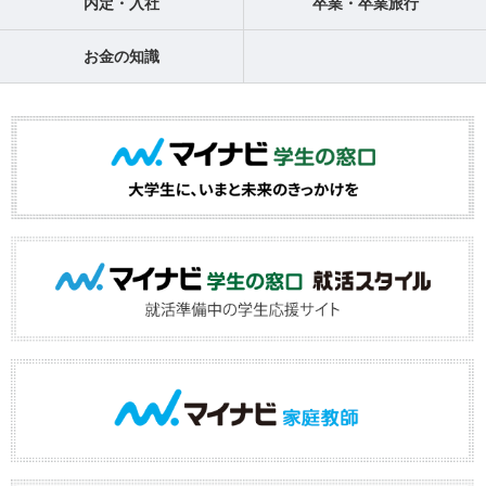
内定・入社
卒業・卒業旅行
お金の知識