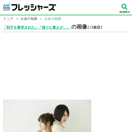
トップ
>
お金の知識
>
お金の知識
の画像
「利子を要求された」「借りた覚えが...
(/2枚目)