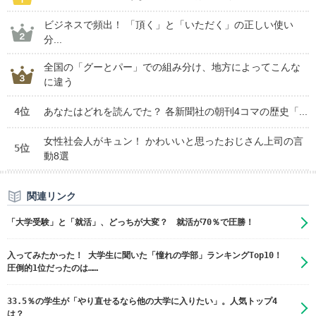
ビジネスで頻出！ 「頂く」と「いただく」の正しい使い
分...
全国の「グーとパー」での組み分け、地方によってこんな
に違う
4位
あなたはどれを読んでた？ 各新聞社の朝刊4コマの歴史「...
女性社会人がキュン！ かわいいと思ったおじさん上司の言
5位
動8選
関連リンク
「大学受験」と「就活」、どっちが大変？ 就活が70％で圧勝！
入ってみたかった！ 大学生に聞いた「憧れの学部」ランキングTop10！
圧倒的1位だったのは……
33.5％の学生が「やり直せるなら他の大学に入りたい」。人気トップ4
は？