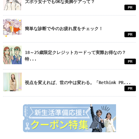
ズボラ女子でもOKな美脚ケアって？
PR
簡単な診断で今のお疲れ度をチェック！
PR
18～25歳限定クレジットカードって実際お得なの？
特...
PR
視点を変えれば、世の中は変わる。「Rethink PR...
PR