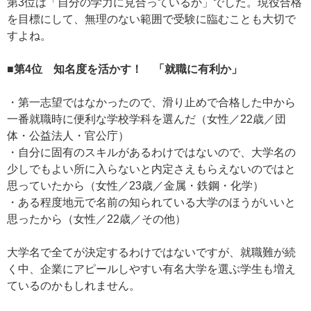
第3位は「自分の学力に見合っているか」でした。現役合格
を目標にして、無理のない範囲で受験に臨むことも大切で
すよね。
■第4位 知名度を活かす！ 「就職に有利か」
・第一志望ではなかったので、滑り止めで合格した中から
一番就職時に便利な学校学科を選んだ（女性／22歳／団
体・公益法人・官公庁）
・自分に固有のスキルがあるわけではないので、大学名の
少しでもよい所に入らないと内定さえもらえないのではと
思っていたから（女性／23歳／金属・鉄鋼・化学）
・ある程度地元で名前の知られている大学のほうがいいと
思ったから（女性／22歳／その他）
大学名で全てが決定するわけではないですが、就職難が続
く中、企業にアピールしやすい有名大学を選ぶ学生も増え
ているのかもしれません。