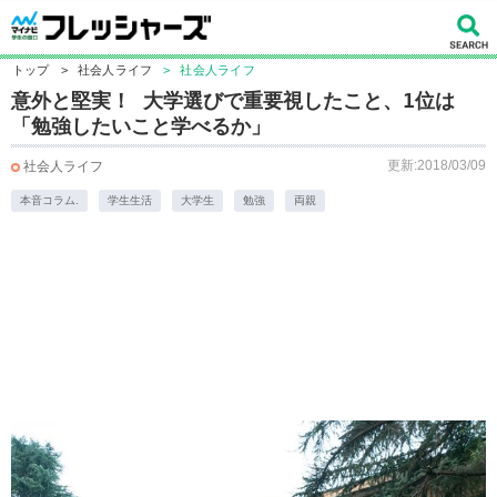
トップ
>
社会人ライフ
>
社会人ライフ
意外と堅実！ 大学選びで重要視したこと、1位は
「勉強したいこと学べるか」
更新:2018/03/09
社会人ライフ
本音コラム.
学生生活
大学生
勉強
両親