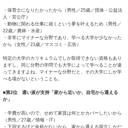
・保育士になりたかったから（男性／25歳／団体・公益法
人・官公庁）
・動物に関わる仕事に就くという夢を叶えるため（男性／
22歳／農林・水産）
・非常にマイナーな分野であり、学べる大学が少なかった
から（女性／21歳／マスコミ・広告）
特定の大学のカリキュラムでしか取得できない資格もあり
ますし、同じ分野の学問でも大学によって学べることが違
ってきますよね。マイナーな分野だと、その大学にしか学
べる場がないということも。
■第2位 通い派が支持「家から近いか、自宅から通える
か」
・学費が高いので、せめて家賃は何とかカバーしたいから
（男性／27歳／情報・IT）
・下宿するほど余裕がないから、家から通える国立しかだ