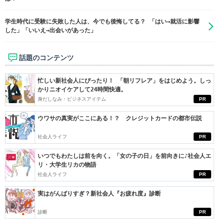
学生時代に受験に失敗した人は、今でも後悔してる？ 「はい→就活に影響
した」「いいえ→出会いがあった」
話題のコンテンツ
忙しい新社会人にぴったり！ 「朝リフレア」をはじめよう。しっ
かりニオイケアして24時間快適。
身だしなみ・ビジネスアイテム
PR
ウワサの真実がここにある！？ クレジットカードの都市伝説
社会人ライフ
PR
いつでもわたしは前を向く。「女の子の日」を前向きに♪社会人エ
リ・大学生リカの物語
社会人ライフ
PR
実はがんばりすぎ？新社会人『お疲れ度』診断
診断
PR