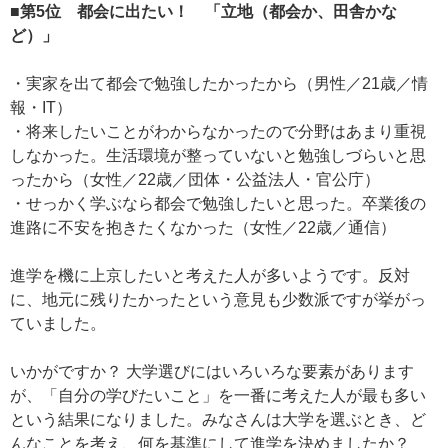
■第5位 都会に出たい！ 「立地（都会か、田舎かな
ど）」
・実家を出て都会で勉強したかったから（男性／21歳／情
報・IT）
・将来したいことがわからなかったので分野はあまり重視
しなかった。生活環境が整っていないと勉強しづらいと思
ったから（女性／22歳／団体・公益法人・官公庁）
・せっかく学ぶなら都会で勉強したいと思った。卒業後の
進路に不安を抱きたくなかった（女性／22歳／通信）
進学を機に上京したいと考えた人が多いようです。反対
に、地元に残りたかったという意見も少数派ですが挙がっ
ていました。
いかがですか？ 大学選びにはいろいろな要素があります
が、「自分の学びたいこと」を一番に考えた人が最も多い
という結果になりました。みなさんは大学を選ぶとき、ど
んなことを考え、何を基準にして進学を決めましたか？