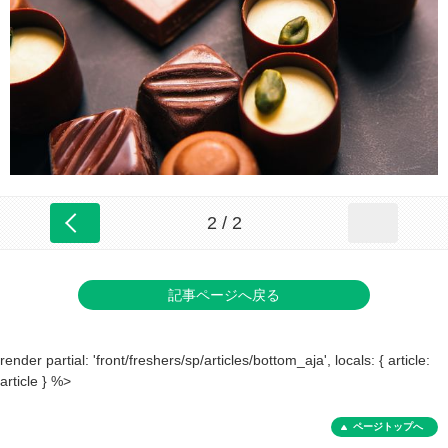
2 / 2
記事ページへ戻る
render partial: 'front/freshers/sp/articles/bottom_aja', locals: { article:
article } %>
ページトップへ