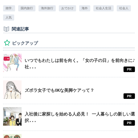
雑学.
国内旅行
海外旅行
おでかけ
海外
社会人生活
社会人
人気
関連記事
ピックアップ
いつでもわたしは前を向く。「女の子の日」を前向きに♪
社...
PR
ズボラ女子でもOKな美脚ケアって？
PR
入社後に家探しを始める人必見！ 一人暮らしの新しい選
択...
PR