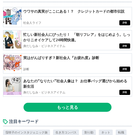
ウワサの真実がここにある！？ クレジットカードの都市伝説
社会人ライフ
PR
忙しい新社会人にぴったり！ 「朝リフレア」をはじめよう。しっ
かりニオイケアして24時間快適。
身だしなみ・ビジネスアイテム
PR
実はがんばりすぎ？新社会人『お疲れ度』診断
診断
PR
あなたの“なりたい”社会人像は？ お仕事バッグ選びから始める
新生活
身だしなみ・ビジネスアイテム
PR
もっと見る
注目キーワード
窪咲子のインスタジェニック旅
生き方コンパス
割り勘
ネット
転職