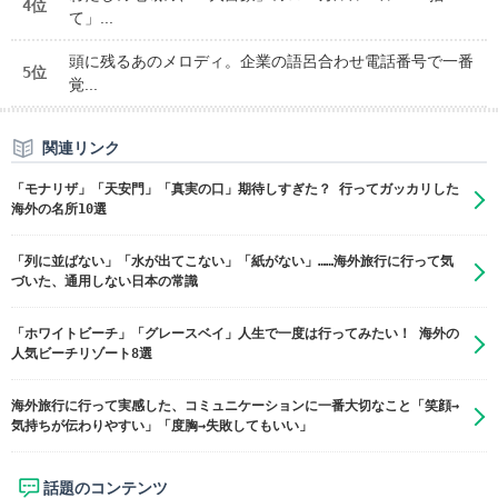
4位
て」...
頭に残るあのメロディ。企業の語呂合わせ電話番号で一番
5位
覚...
関連リンク
「モナリザ」「天安門」「真実の口」期待しすぎた？ 行ってガッカリした
海外の名所10選
「列に並ばない」「水が出てこない」「紙がない」……海外旅行に行って気
づいた、通用しない日本の常識
「ホワイトビーチ」「グレースベイ」人生で一度は行ってみたい！ 海外の
人気ビーチリゾート8選
海外旅行に行って実感した、コミュニケーションに一番大切なこと「笑顔→
気持ちが伝わりやすい」「度胸→失敗してもいい」
話題のコンテンツ