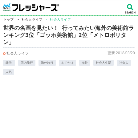
トップ
>
社会人ライフ
>
社会人ライフ
世界の名画を見たい！ 行ってみたい海外の美術館ラ
ンキング3位「ゴッホ美術館」2位「メトロポリタ
ン」
更新:2018/03/20
社会人ライフ
雑学.
国内旅行
海外旅行
おでかけ
海外
社会人生活
社会人
人気