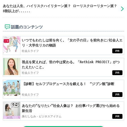
あなたは人生、ハイリスクハイリターン派？ ローリスクローリターン派？
8割以上が......
話題のコンテンツ
いつでもわたしは前を向く。「女の子の日」を前向きに♪社会人エ
リ・大学生リカの物語
社会人ライフ
PR
視点を変えれば、世の中は変わる。「Rethink PROJECT」がつ
たえたいこと。
社会人ライフ
PR
【診断】セルフプロデュース力を鍛える！ “ジブン観”診断
社会人ライフ
PR
あなたの“なりたい”社会人像は？ お仕事バッグ選びから始める
新生活
身だしなみ・ビジネスアイテム
PR