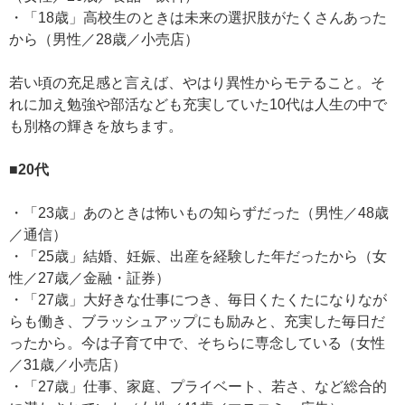
・「18歳」高校生のときは未来の選択肢がたくさんあった
から（男性／28歳／小売店）
若い頃の充足感と言えば、やはり異性からモテること。そ
れに加え勉強や部活なども充実していた10代は人生の中で
も別格の輝きを放ちます。
■20代
・「23歳」あのときは怖いもの知らずだった（男性／48歳
／通信）
・「25歳」結婚、妊娠、出産を経験した年だったから（女
性／27歳／金融・証券）
・「27歳」大好きな仕事につき、毎日くたくたになりなが
らも働き、ブラッシュアップにも励みと、充実した毎日だ
ったから。今は子育て中で、そちらに専念している（女性
／31歳／小売店）
・「27歳」仕事、家庭、プライベート、若さ、など総合的