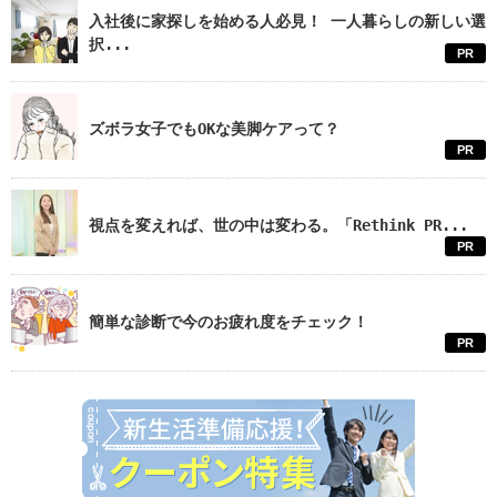
入社後に家探しを始める人必見！ 一人暮らしの新しい選
択...
PR
ズボラ女子でもOKな美脚ケアって？
PR
視点を変えれば、世の中は変わる。「Rethink PR...
PR
簡単な診断で今のお疲れ度をチェック！
PR