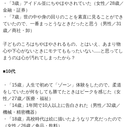
・「3歳」アイドル並にちやほやされていた（女性／28歳／
金融・証券）
・「7歳」世の中や身の回りのことを素直に見ることができ
ていたので、一番まっとうなときだったと思う（男性／31
歳／商社・卸）
子どものころはちやほやされるもの。とはいえ、あまり物
心や下心がないときにモテてももったいない......と思ってし
まうのは心が汚れてしまったから？
■10代
・「15歳」人生で初めて「ゾーン」体験をしたので。柔道
をしていたが何をしても勝てたときはピークを感じた（女
性／27歳／医療・福祉）
・「14歳」1年間で10人以上に告白された（男性／32歳／
機械・精密機器）
・「18歳」高校時代は絵に描いたようなリア充だったので
（女性／26歳／食品・飲料）