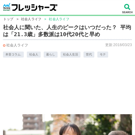
トップ
>
社会人ライフ
>
社会人ライフ
社会人に聞いた、人生のピークはいつだった？ 平均
は「21.3歳」多数派は10代20代と早め
更新:2018/03/23
社会人ライフ
本音コラム.
社会人
暮らし
社会人生活
世代
モテ