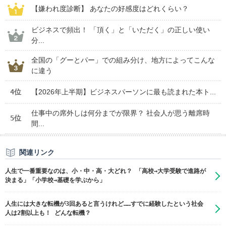
【嫌われ度診断】 あなたの好感度はどれくらい？
ビジネスで頻出！ 「頂く」と「いただく」の正しい使い
分...
全国の「グーとパー」での組み分け、地方によってこんな
に違う
4位
【2026年上半期】ビジネスパーソンに最も読まれた本ト...
仕事中の席外しは何分までが限界？ 社会人が思う離席時
5位
間...
関連リンク
人生で一番重要なのは、小・中・高・大どれ？ 「高校→大学受験で進路が
決まる」「小学校→基礎を学ぶから」
人生には大きな転機が3回あると言うけれど……すでに経験したという社会
人は2割以上も！ どんな転機？