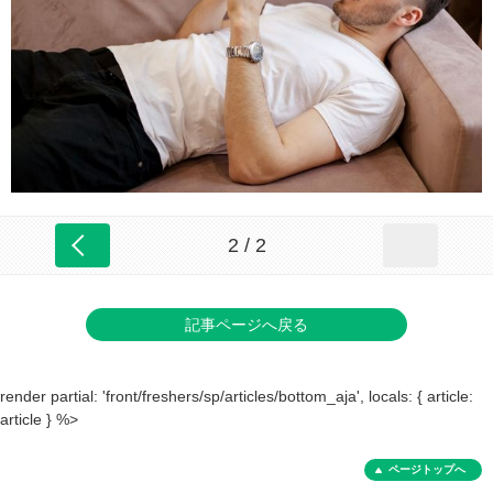
2 / 2
記事ページへ戻る
render partial: 'front/freshers/sp/articles/bottom_aja', locals: { article:
article } %>
ページトップへ