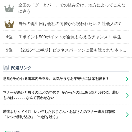
全国の「グーとパー」での組み分け、地方によってこんな
に違う
自分の誕生日は会社の同僚から祝われたい？ 社会人の7...
4位
Ｔポイント500ポイントが全員もらえるチャンス！ 学生...
5位
【2026年上半期】ビジネスパーソンに最も読まれた本ト...
関連リンク
意見が分かれる電車内モラル。元気そうなお年寄りには席を譲る？
マナーが悪いと思うのはどの年代？ 多かったのは10代位と50代位。若い
ものは......なんて言わせない！
若者よりヒドイ?! いい年したおじさん・おばさんのマナー違反目撃談
「レジの割り込み」「つばを吐く」