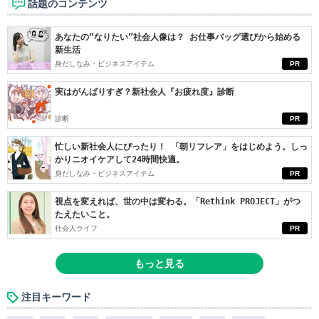
話題のコンテンツ
あなたの“なりたい”社会人像は？ お仕事バッグ選びから始める
新生活
身だしなみ・ビジネスアイテム
PR
実はがんばりすぎ？新社会人『お疲れ度』診断
診断
PR
忙しい新社会人にぴったり！ 「朝リフレア」をはじめよう。しっ
かりニオイケアして24時間快適。
身だしなみ・ビジネスアイテム
PR
視点を変えれば、世の中は変わる。「Rethink PROJECT」がつ
たえたいこと。
社会人ライフ
PR
もっと見る
注目キーワード