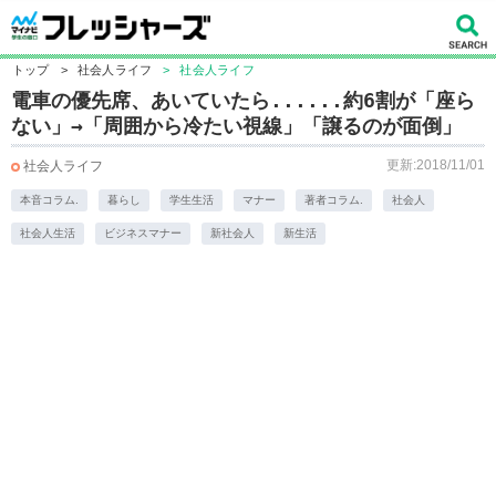
トップ
>
社会人ライフ
>
社会人ライフ
電車の優先席、あいていたら......約6割が「座ら
ない」→「周囲から冷たい視線」「譲るのが面倒」
更新:2018/11/01
社会人ライフ
本音コラム.
暮らし
学生生活
マナー
著者コラム.
社会人
社会人生活
ビジネスマナー
新社会人
新生活