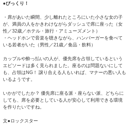
●びっくり！
・席があいた瞬間、少し離れたところにいた小さな女の子
が、満員の人をかきわけながらダッシュで席に座った（女
性／32歳／ホテル・旅行・アミューズメント）
・ヘッドホンで音楽を聴きながら、ハンバーガーを食べて
いる若者がいた（男性／21歳／食品・飲料）
カップルや酔っ払いの人が、優先席を占領しているという
エピソードは多く見られました。座るのは問題ないにして
も、占領はNG！ 譲り合える人もいれば、マナーの悪い人も
いるようです。
いかがでしたか？ 優先席に座る派・座らない派、どちらに
しても、席を必要としている人が安心して利用できる環境
を作りたいですね。
文●ロックスター