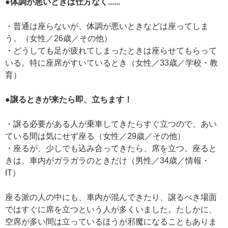
●体調が悪いときは仕方なく......
・普通は座らないが、体調が悪いときなどは座ってしま
う。（女性／26歳／その他）
・どうしても足が疲れてしまったときは座らせてもらって
いる。特に座席がすいているとき（女性／33歳／学校・教
育）
●譲るときが来たら即、立ちます！
・譲る必要がある人が乗車してきたらすぐ立つので、あい
ている間は気にせず座る（女性／29歳／その他）
・座るが、少しでも込み合ってきたら、席を立つ。座ると
きは、車内がガラガラのときだけ（男性／34歳／情報・
IT）
座る派の人の中にも、車内が混んできたり、譲るべき場面
ではすぐに席を立つという人が多くいました。たしかに、
空席が多い間は立っているほうが邪魔になることもありま