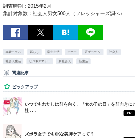
調査時期：2015年2月
集計対象数：社会人男女500人（フレッシャーズ調べ）
本音コラム.
暮らし
学生生活
マナー
著者コラム.
社会人
社会人生活
ビジネスマナー
新社会人
新生活
関連記事
ピックアップ
いつでもわたしは前を向く。「女の子の日」を前向きに♪
社...
PR
ズボラ女子でもOKな美脚ケアって？