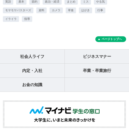
英語
基本
節約
政治・経済
まとめ
ミス
やる気
モヤモヤバスターズ
資料
カメラ
草食
はがき
行事
イライラ
指導
ページトップへ
社会人ライフ
ビジネスマナー
内定・入社
卒業・卒業旅行
お金の知識