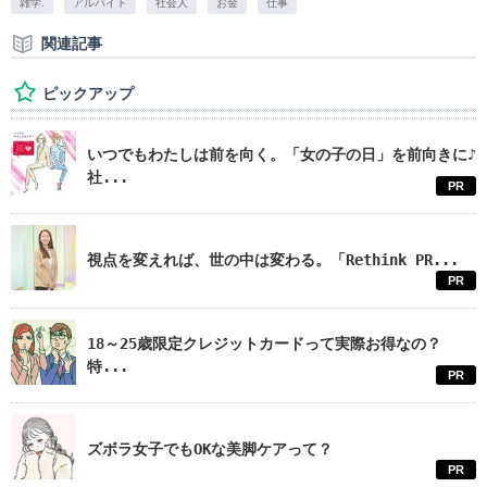
雑学.
アルバイト
社会人
お金
仕事
関連記事
ピックアップ
いつでもわたしは前を向く。「女の子の日」を前向きに♪
社...
PR
視点を変えれば、世の中は変わる。「Rethink PR...
PR
18～25歳限定クレジットカードって実際お得なの？
特...
PR
ズボラ女子でもOKな美脚ケアって？
PR