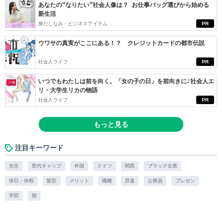
あなたの“なりたい”社会人像は？ お仕事バッグ選びから始める
新生活
身だしなみ・ビジネスアイテム
PR
ウワサの真実がここにある！？ クレジットカードの都市伝説
社会人ライフ
PR
いつでもわたしは前を向く。「女の子の日」を前向きに♪社会人エ
リ・大学生リカの物語
社会人ライフ
PR
もっと見る
注目キーワード
先生
世代ギャップ
外国
ドイツ
関西
ブラック企業
休日・休暇
髪型
メリット
職種
昇進
公務員
プレゼン
学部
朝