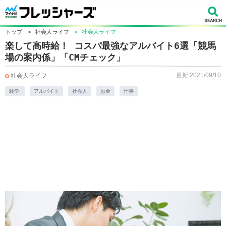
トップ
>
社会人ライフ
>
社会人ライフ
楽して高時給！ コスパ最強なアルバイト6選「競馬
場の案内係」「CMチェック」
更新:2021/09/10
社会人ライフ
雑学.
アルバイト
社会人
お金
仕事