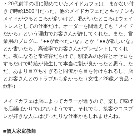
・20代前半の頃に勤めていたメイドカフェは、まかない付
きで時給1500円だった。他のメイドカフェだとキッチンも
メイドがやるところが多いけど、私がいたところはウェイ
トレスとしての仕事だけ。オーダーを間違えても『メイド
だから』という理由でお客さんが許してくれた。また、営
業用のブログに『●●が食べたいな』とか『●●が欲しいな』
とか書いたら、高確率でお客さんがプレゼントしてくれ
た。夜になると常連客だらけで、馴染みのお客とオセロを
するだけで時給が発生して本当に割が良かったと思う。た
だ、あまり目立ちすぎると同僚から目を付けられるし、店
とお客さんとのトラブルも多かった（女性／28歳／食品・
飲料）
メイドカフェは店によってカラーが違うので、楽して稼げ
る店鋪ばかりではないようです。それでも、接客やコスプ
レが好きな人にはぴったりな仕事かもしれませんね。
■個人家庭教師