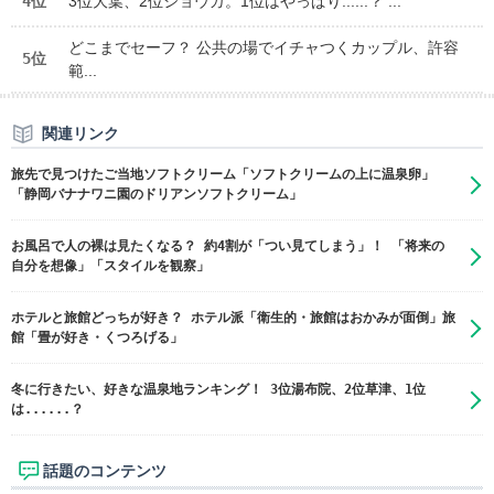
4位
3位大葉、2位ショウガ。1位はやっぱり......？ ...
どこまでセーフ？ 公共の場でイチャつくカップル、許容
5位
範...
関連リンク
旅先で見つけたご当地ソフトクリーム「ソフトクリームの上に温泉卵」
「静岡バナナワニ園のドリアンソフトクリーム」
お風呂で人の裸は見たくなる？ 約4割が「つい見てしまう」！ 「将来の
自分を想像」「スタイルを観察」
ホテルと旅館どっちが好き？ ホテル派「衛生的・旅館はおかみが面倒」旅
館「畳が好き・くつろげる」
冬に行きたい、好きな温泉地ランキング！ 3位湯布院、2位草津、1位
は......？
話題のコンテンツ