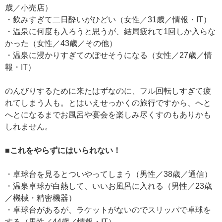
歳／小売店）
・飲みすぎて二日酔いがひどい（女性／31歳／情報・IT）
・温泉に何度も入ろうと思うが、結局疲れて1回しか入らな
かった（女性／43歳／その他）
・温泉に浸かりすぎてのぼせそうになる（女性／27歳／情
報・IT）
のんびりするために来たはずなのに、フル回転しすぎて疲
れてしまう人も。とはいえせっかくの旅行ですから、へと
へとになるまでお風呂や宴会を楽しみ尽くすのもありかも
しれません。
■これをやらずにはいられない！
・卓球台を見るとついやってしまう（男性／38歳／通信）
・温泉卓球が白熱して、いいお風呂に入れる（男性／23歳
／機械・精密機器）
・卓球台があるが、ラケットがないのでスリッパで卓球を
する（男性／44歳／情報・IT）