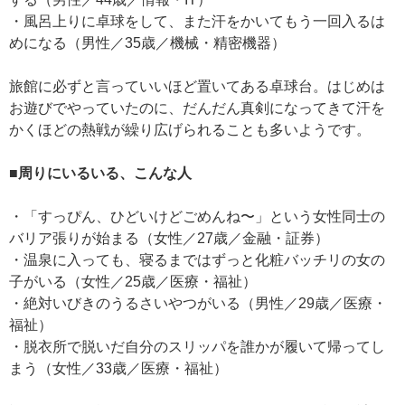
・風呂上りに卓球をして、また汗をかいてもう一回入るは
めになる（男性／35歳／機械・精密機器）
旅館に必ずと言っていいほど置いてある卓球台。はじめは
お遊びでやっていたのに、だんだん真剣になってきて汗を
かくほどの熱戦が繰り広げられることも多いようです。
■周りにいるいる、こんな人
・「すっぴん、ひどいけどごめんね〜」という女性同士の
バリア張りが始まる（女性／27歳／金融・証券）
・温泉に入っても、寝るまではずっと化粧バッチリの女の
子がいる（女性／25歳／医療・福祉）
・絶対いびきのうるさいやつがいる（男性／29歳／医療・
福祉）
・脱衣所で脱いだ自分のスリッパを誰かが履いて帰ってし
まう（女性／33歳／医療・福祉）