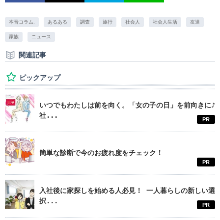
本音コラム.
あるある
調査
旅行
社会人
社会人生活
友達
家族
ニュース
関連記事
ピックアップ
いつでもわたしは前を向く。「女の子の日」を前向きに♪
社...
PR
簡単な診断で今のお疲れ度をチェック！
PR
入社後に家探しを始める人必見！ 一人暮らしの新しい選
択...
PR