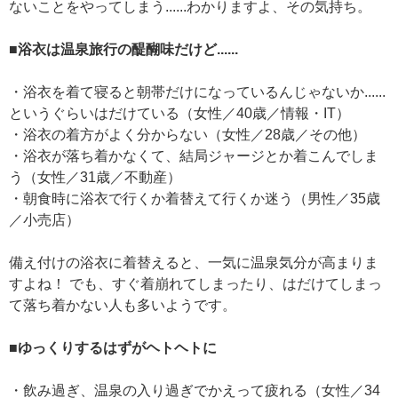
ないことをやってしまう......わかりますよ、その気持ち。
■浴衣は温泉旅行の醍醐味だけど......
・浴衣を着て寝ると朝帯だけになっているんじゃないか......
というぐらいはだけている（女性／40歳／情報・IT）
・浴衣の着方がよく分からない（女性／28歳／その他）
・浴衣が落ち着かなくて、結局ジャージとか着こんでしま
う（女性／31歳／不動産）
・朝食時に浴衣で行くか着替えて行くか迷う（男性／35歳
／小売店）
備え付けの浴衣に着替えると、一気に温泉気分が高まりま
すよね！ でも、すぐ着崩れてしまったり、はだけてしまっ
て落ち着かない人も多いようです。
■ゆっくりするはずがヘトヘトに
・飲み過ぎ、温泉の入り過ぎでかえって疲れる（女性／34