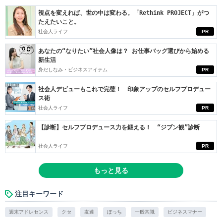
視点を変えれば、世の中は変わる。「Rethink PROJECT」がつ
たえたいこと。
社会人ライフ
PR
あなたの“なりたい”社会人像は？ お仕事バッグ選びから始める
新生活
身だしなみ・ビジネスアイテム
PR
社会人デビューもこれで完璧！ 印象アップのセルフプロデュー
ス術
社会人ライフ
PR
【診断】セルフプロデュース力を鍛える！ “ジブン観”診断
社会人ライフ
PR
もっと見る
注目キーワード
週末アドレセンス
クセ
友達
ぼっち
一般常識
ビジネスマナー