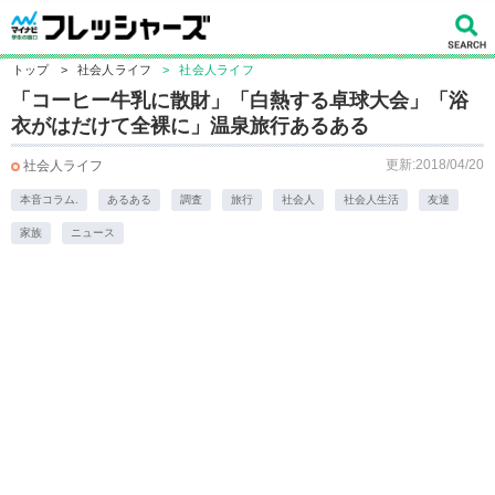
トップ
>
社会人ライフ
>
社会人ライフ
「コーヒー牛乳に散財」「白熱する卓球大会」「浴
衣がはだけて全裸に」温泉旅行あるある
更新:2018/04/20
社会人ライフ
本音コラム.
あるある
調査
旅行
社会人
社会人生活
友達
家族
ニュース