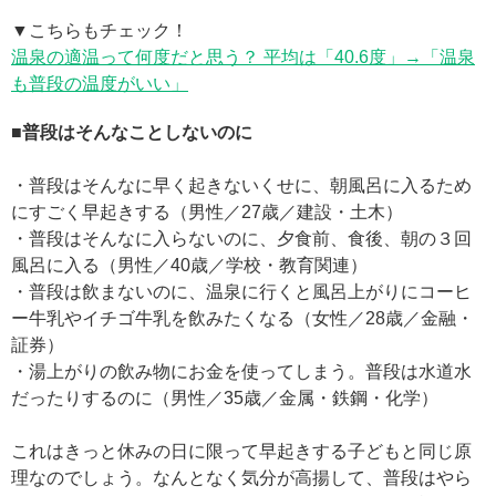
▼こちらもチェック！
温泉の適温って何度だと思う？ 平均は「40.6度」→「温泉
も普段の温度がいい」
■普段はそんなことしないのに
・普段はそんなに早く起きないくせに、朝風呂に入るため
にすごく早起きする（男性／27歳／建設・土木）
・普段はそんなに入らないのに、夕食前、食後、朝の３回
風呂に入る（男性／40歳／学校・教育関連）
・普段は飲まないのに、温泉に行くと風呂上がりにコーヒ
ー牛乳やイチゴ牛乳を飲みたくなる（女性／28歳／金融・
証券）
・湯上がりの飲み物にお金を使ってしまう。普段は水道水
だったりするのに（男性／35歳／金属・鉄鋼・化学）
これはきっと休みの日に限って早起きする子どもと同じ原
理なのでしょう。なんとなく気分が高揚して、普段はやら