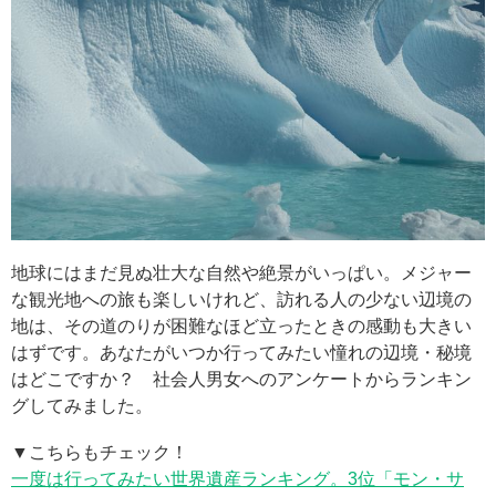
地球にはまだ見ぬ壮大な自然や絶景がいっぱい。メジャー
な観光地への旅も楽しいけれど、訪れる人の少ない辺境の
地は、その道のりが困難なほど立ったときの感動も大きい
はずです。あなたがいつか行ってみたい憧れの辺境・秘境
はどこですか？ 社会人男女へのアンケートからランキン
グしてみました。
▼こちらもチェック！
一度は行ってみたい世界遺産ランキング。3位「モン・サ