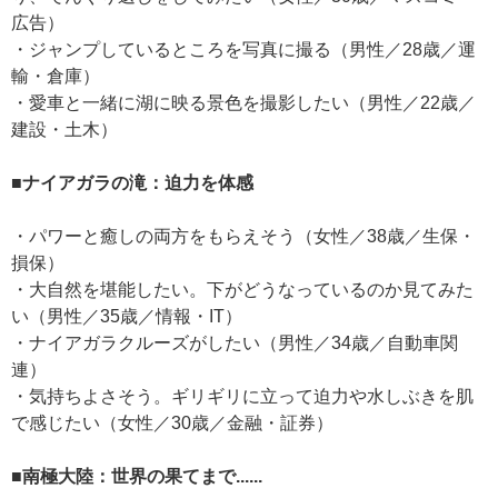
広告）
・ジャンプしているところを写真に撮る（男性／28歳／運
輸・倉庫）
・愛車と一緒に湖に映る景色を撮影したい（男性／22歳／
建設・土木）
■ナイアガラの滝：迫力を体感
・パワーと癒しの両方をもらえそう（女性／38歳／生保・
損保）
・大自然を堪能したい。下がどうなっているのか見てみた
い（男性／35歳／情報・IT）
・ナイアガラクルーズがしたい（男性／34歳／自動車関
連）
・気持ちよさそう。ギリギリに立って迫力や水しぶきを肌
で感じたい（女性／30歳／金融・証券）
■南極大陸：世界の果てまで......