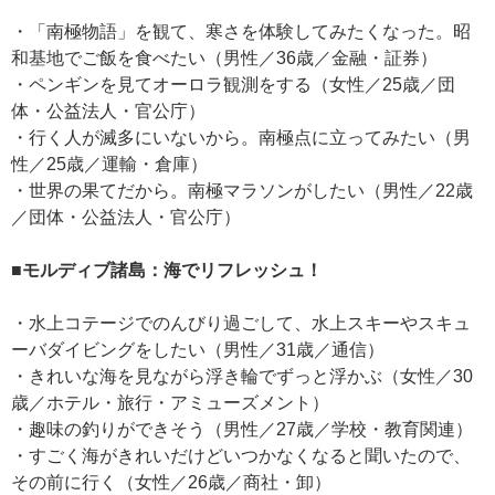
・「南極物語」を観て、寒さを体験してみたくなった。昭
和基地でご飯を食べたい（男性／36歳／金融・証券）
・ペンギンを見てオーロラ観測をする（女性／25歳／団
体・公益法人・官公庁）
・行く人が滅多にいないから。南極点に立ってみたい（男
性／25歳／運輸・倉庫）
・世界の果てだから。南極マラソンがしたい（男性／22歳
／団体・公益法人・官公庁）
■モルディブ諸島：海でリフレッシュ！
・水上コテージでのんびり過ごして、水上スキーやスキュ
ーバダイビングをしたい（男性／31歳／通信）
・きれいな海を見ながら浮き輪でずっと浮かぶ（女性／30
歳／ホテル・旅行・アミューズメント）
・趣味の釣りができそう（男性／27歳／学校・教育関連）
・すごく海がきれいだけどいつかなくなると聞いたので、
その前に行く（女性／26歳／商社・卸）