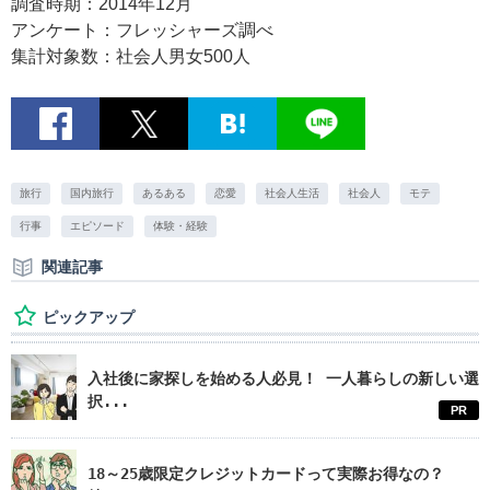
調査時期：2014年12月
アンケート：フレッシャーズ調べ
集計対象数：社会人男女500人
旅行
国内旅行
あるある
恋愛
社会人生活
社会人
モテ
行事
エピソード
体験・経験
関連記事
ピックアップ
入社後に家探しを始める人必見！ 一人暮らしの新しい選
択...
PR
18～25歳限定クレジットカードって実際お得なの？