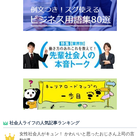
社会人ライフの人気記事ランキング
女性社会人がキュン！ かわいいと思ったおじさん上司の言