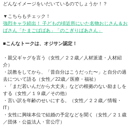
どんなイメージをいだいているのでしょうか！？
▼こちらもチェック！
強烈キャラ続出！ 子どもの頃近所にいた名物おじさん＆お
ばさん「たまごばばあ」「のこぎりばあさん」
■こんなトークは、オジサン認定！
・親父ギャグを言う（女性／２２歳／人材派遣・人材紹
介）
・説教をしてから、「昔自分はこうだった〜」と自分の過
去について語る（女性／22歳／医療・福祉）
・「まだ若いんだから大丈夫」などの根拠のない励ましを
する（女性／１９歳／その他）
・言い訳を年齢のせいにする。（女性／２２歳／情報・
IT）
・女性に興味本位で結婚の予定などを聞く（女性／２１歳
／団体・公益法人・官公庁）