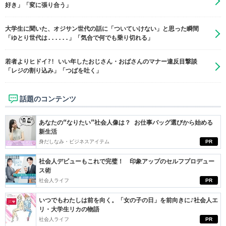
好き」「変に張り合う」
大学生に聞いた、オジサン世代の話に「ついていけない」と思った瞬間
「ゆとり世代は......」「気合で何でも乗り切れる」
若者よりヒドイ?! いい年したおじさん・おばさんのマナー違反目撃談
「レジの割り込み」「つばを吐く」
話題のコンテンツ
あなたの“なりたい”社会人像は？ お仕事バッグ選びから始める
新生活
身だしなみ・ビジネスアイテム
PR
社会人デビューもこれで完璧！ 印象アップのセルフプロデュー
ス術
社会人ライフ
PR
いつでもわたしは前を向く。「女の子の日」を前向きに♪社会人エ
リ・大学生リカの物語
社会人ライフ
PR