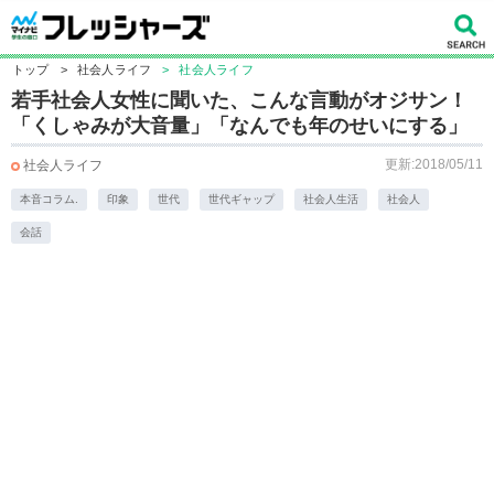
トップ
>
社会人ライフ
>
社会人ライフ
若手社会人女性に聞いた、こんな言動がオジサン！
「くしゃみが大音量」「なんでも年のせいにする」
更新:2018/05/11
社会人ライフ
本音コラム.
印象
世代
世代ギャップ
社会人生活
社会人
会話