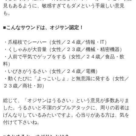
見もあるように、敏感すぎてもダメという手厳しい意見
も。
■こんなサウンドは、オジサン認定！
・爪楊枝でシーハー（女性／２４歳／情報・IT）
・くしゃみが大音量（女性／２３歳／機械・精密機器）
・人前で平気でゲップをする（女性／２４歳／食品・飲
料）
・いびきがうるさい（女性／２４歳／電機）
・動くたびに「よっこいしょ」と無意識に発する（女性／
２３歳／商社・卸）
総じて、「オジサンはうるさい」という意見が多数ありま
した。うるさいと不潔のダブルアタックに、周りの若者は
げんなりしているみたいですよ。心当りがある方は、気を
付けて下さいね。