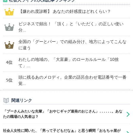
社会人ライフの人気記事ランキング
【嫌われ度診断】 あなたの好感度はどれくらい？
ビジネスで頻出！ 「頂く」と「いただく」の正しい使い
分...
全国の「グーとパー」での組み分け、地方によってこんな
に違う
わたしの地域の、「大富豪」のローカルルール「10捨
4位
て」...
頭に残るあのメロディ。企業の語呂合わせ電話番号で一番
5位
覚...
関連リンク
「プーさんみたいな先輩」「おやじギャグ連発のおじさん」......。あな
たの職場の人気者は？
社会人女性に聞いた、「男って子どもだなぁ」と思う瞬間「おもちゃ屋が