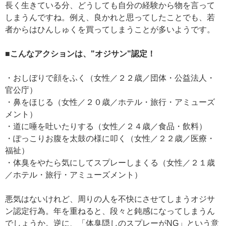
長く生きている分、どうしても自分の経験から物を言って
しまうんですね。例え、良かれと思ってしたことでも、若
者からはひんしゅくを買ってしまうことが多いようです。
■こんなアクションは、"オジサン"認定！
・おしぼりで顔をふく（女性／２２歳／団体・公益法人・
官公庁）
・鼻をほじる（女性／２０歳／ホテル・旅行・アミューズ
メント）
・道に唾を吐いたりする（女性／２４歳／食品・飲料）
・ぽっこりお腹を太鼓の様に叩く（女性／２２歳／医療・
福祉）
・体臭をやたら気にしてスプレーしまくる（女性／２１歳
／ホテル・旅行・アミューズメント）
悪気はないけれど、周りの人を不快にさせてしまうオジサ
ン認定行為。年を重ねると、段々と鈍感になってしまうん
でしょうか。逆に、「体臭隠しのスプレーがNG」という意